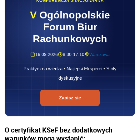
KONFERENCJA STACJONARNA
V
Ogólnopolskie
Forum Biur
Rachunkowych
16.09.2026
8:30-17:10
Warszawa
Praktyczna wiedza • Najlepsi Eksperci • Stoły
dyskusyjne
Zapisz się
O certyfikat KSeF bez dodatkowych
warunków mogą wystąpić: