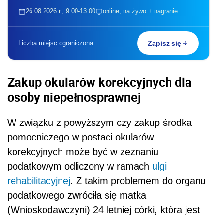
26.08.2026 r., 9:00-13:00
online, na żywo + nagranie
Liczba miejsc ograniczona
Zapisz się
Zakup okularów korekcyjnych dla
osoby niepełnosprawnej
W związku z powyższym czy zakup środka
pomocniczego w postaci okularów
korekcyjnych może być w zeznaniu
podatkowym odliczony w ramach
ulgi
rehabilitacyjnej
. Z takim problemem do organu
podatkowego zwróciła się matka
(Wnioskodawczyni) 24 letniej córki, która jest