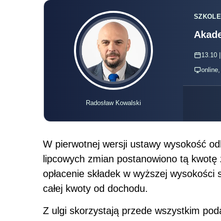
SZKOLE
Akade
13.10 |
online
Radosław Kowalski
W pierwotnej wersji ustawy wysokość odli
lipcowych zmian postanowiono tą kwotę 
opłacenie składek w wyższej wysokości 
całej kwoty od dochodu.
Z ulgi skorzystają przede wszystkim podat