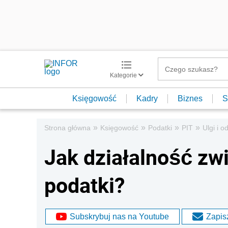
Kategorie
Księgowość
Kadry
Biznes
S
»
»
»
»
Strona główna
Księgowość
Podatki
PIT
Ulgi i o
Jak działalność z
podatki?
Subskrybuj nas na Youtube
Zapisz