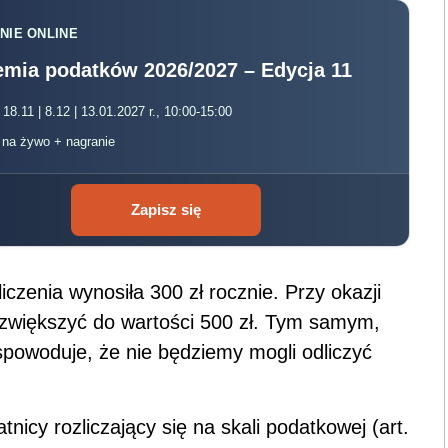
NIE ONLINE
mia podatków 2026/2027 – Edycja 11
 18.11 | 8.12 | 13.01.2027 r., 10:00-15:00
, na żywo + nagranie
Zapisz się
czenia wynosiła 300 zł rocznie. Przy okazji
zwiększyć do wartości 500 zł. Tym samym,
spowoduje, że nie będziemy mogli odliczyć
nicy rozliczający się na skali podatkowej (art.