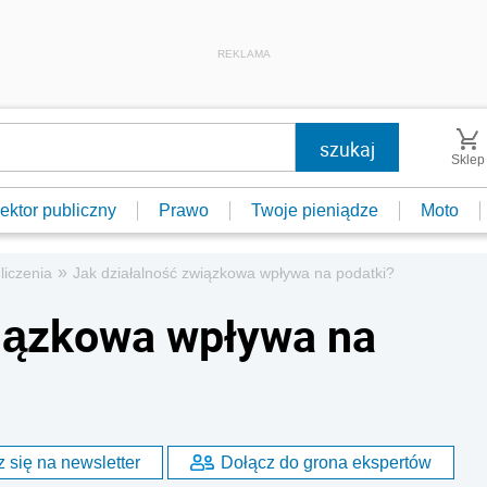
REKLAMA
Sklep
ektor publiczny
Prawo
Twoje pieniądze
Moto
»
dliczenia
Jak działalność związkowa wpływa na podatki?
wiązkowa wpływa na
 się na newsletter
Dołącz do grona ekspertów