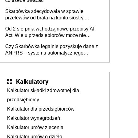
co trzeba uważać
Skarbówka zdecydowała w sprawie
przelewów od brata na konto siostry.
Pieniądze z emerytury mamy wyglądały jak
Od 2 sierpnia wchodzą nowe przepisy AI
darowizna, ale podatku jednak nie będzie
Act. Wielu przedsiębiorców może nie
wiedzieć, że dotyczą także ich
Czy Skarbówka legalnie pozyskuje dane z
ANPRS – systemu automatycznego
rozpoznawania tablic rejestracyjnych
pojazdów z kamer drogowych?
Kalkulatory
Kalkulator składki zdrowotnej dla
przedsiębiorcy
Kalkulator dla przedsiębiorców
Kalkulator wynagrodzeń
Kalkulator umów zlecenia
Kalkulator umów o dzieło