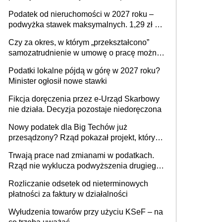
mld zł
Podatek od nieruchomości w 2027 roku –
podwyżka stawek maksymalnych. 1,29 zł za
1 m2 mieszkania, 36,49 zł za 1 m2
Czy za okres, w którym „przekształcono”
budynków i lokali związanych z
samozatrudnienie w umowę o pracę można
prowadzeniem działalności gospodarczej
wystawić faktury korygujące? Rozwiązanie
Podatki lokalne pójdą w górę w 2027 roku?
umowy cywilnoprawnej jedynym
Minister ogłosił nowe stawki
racjonalnym wyjściem
Fikcja doręczenia przez e-Urząd Skarbowy
nie działa. Decyzja pozostaje niedoręczona
Nowy podatek dla Big Techów już
przesądzony? Rząd pokazał projekt, który
może zmienić zasady gry w Polsce
Trwają prace nad zmianami w podatkach.
Rząd nie wyklucza podwyższenia drugiego
progu PIT
Rozliczanie odsetek od nieterminowych
płatności za faktury w działalności
Wyłudzenia towarów przy użyciu KSeF – na