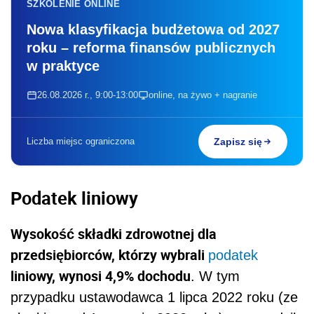
SZKOLENIE ONLINE
Nowa klasyfikacja budżetowa od 2027
roku – reforma finansów publicznych
w praktyce
26.08.2026 r., 9:00-13:00
online, na żywo + nagranie
Liczba miejsc ograniczona
Zapisz się
Podatek liniowy
Wysokość składki zdrowotnej dla
przedsiębiorców, którzy wybrali
podatek
liniowy, wynosi 4,9% dochodu
. W tym
przypadku ustawodawca 1 lipca 2022 roku (ze