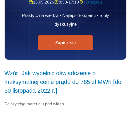
16.09.2026
8:30-17:10
Warszawa
Praktyczna wiedza • Najlepsi Eksperci • Stoły
dyskusyjne
Zapisz się
Wzór: Jak wypełnić oświadczenie o
maksymalnej cenie prądu do 785 zł MWh [do
30 listopada 2022 r.]
Dalszy ciąg materiału pod wideo