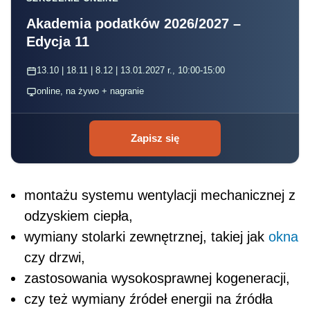
Akademia podatków 2026/2027 –
Edycja 11
13.10 | 18.11 | 8.12 | 13.01.2027 r., 10:00-15:00
online, na żywo + nagranie
Zapisz się
montażu systemu wentylacji mechanicznej z
odzyskiem ciepła,
wymiany stolarki zewnętrznej, takiej jak
okna
czy drzwi,
zastosowania wysokosprawnej kogeneracji,
czy też wymiany źródeł energii na źródła