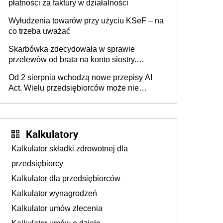
płatności za faktury w działalności
Wyłudzenia towarów przy użyciu KSeF – na
co trzeba uważać
Skarbówka zdecydowała w sprawie
przelewów od brata na konto siostry.
Pieniądze z emerytury mamy wyglądały jak
Od 2 sierpnia wchodzą nowe przepisy AI
darowizna, ale podatku jednak nie będzie
Act. Wielu przedsiębiorców może nie
wiedzieć, że dotyczą także ich
Kalkulatory
Kalkulator składki zdrowotnej dla
przedsiębiorcy
Kalkulator dla przedsiębiorców
Kalkulator wynagrodzeń
Kalkulator umów zlecenia