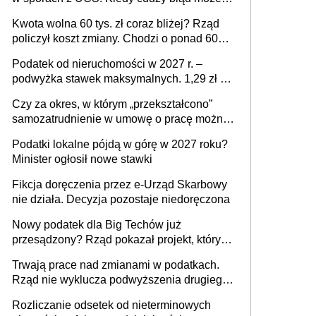
stać się Twoim problemem
Kwota wolna 60 tys. zł coraz bliżej? Rząd
policzył koszt zmiany. Chodzi o ponad 60
mld zł
Podatek od nieruchomości w 2027 r. –
podwyżka stawek maksymalnych. 1,29 zł za
1 m2 mieszkania, 36,49 zł za 1 m2
Czy za okres, w którym „przekształcono”
budynków i lokali związanych z
samozatrudnienie w umowę o pracę można
prowadzeniem działalności gospodarczej
wystawić faktury korygujące? Rozwiązanie
Podatki lokalne pójdą w górę w 2027 roku?
umowy cywilnoprawnej jedynym
Minister ogłosił nowe stawki
racjonalnym wyjściem
Fikcja doręczenia przez e-Urząd Skarbowy
nie działa. Decyzja pozostaje niedoręczona
Nowy podatek dla Big Techów już
przesądzony? Rząd pokazał projekt, który
może zmienić zasady gry w Polsce
Trwają prace nad zmianami w podatkach.
Rząd nie wyklucza podwyższenia drugiego
progu PIT
Rozliczanie odsetek od nieterminowych