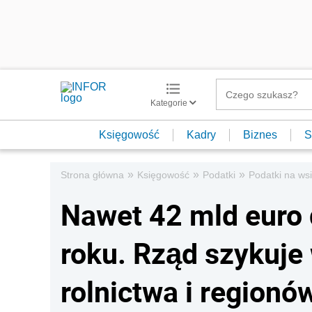
Kategorie
Księgowość
Kadry
Biznes
S
»
»
»
Strona główna
Księgowość
Podatki
Podatki na wsi
Nawet 42 mld euro 
roku. Rząd szykuje 
rolnictwa i regionó