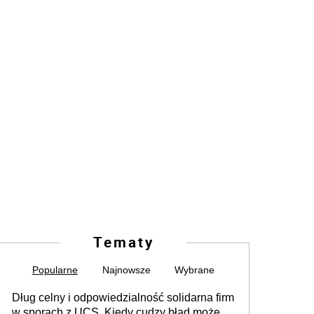
Tematy
Popularne
Najnowsze
Wybrane
Dług celny i odpowiedzialność solidarna firm
w sporach z UCS. Kiedy cudzy błąd może