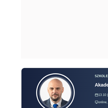
SZKOLE
Akade
13.10 |
online