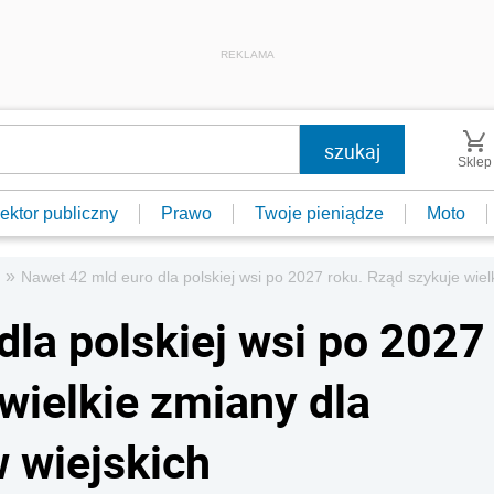
REKLAMA
Sklep
ektor publiczny
Prawo
Twoje pieniądze
Moto
»
Nawet 42 mld euro dla polskiej wsi po 2027 roku. Rząd szykuje wielk
dla polskiej wsi po 2027
wielkie zmiany dla
w wiejskich