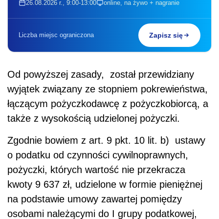
26.08.2026 r., 9:00-13:00
online, na żywo + nagranie
Liczba miejsc ograniczona
Zapisz się
Od powyższej zasady, został przewidziany
wyjątek związany ze stopniem pokrewieństwa,
łączącym pożyczkodawcę z pożyczkobiorcą, a
także z wysokością udzielonej pożyczki.
Zgodnie bowiem z art. 9 pkt. 10 lit. b) ustawy
o podatku od czynności cywilnoprawnych,
pożyczki, których wartość nie przekracza
kwoty 9 637 zł, udzielone w formie pieniężnej
na podstawie umowy zawartej pomiędzy
osobami należącymi do I grupy podatkowej,