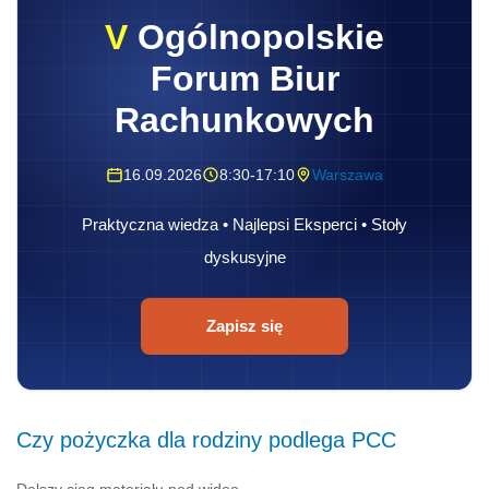
V
Ogólnopolskie
Forum Biur
Rachunkowych
16.09.2026
8:30-17:10
Warszawa
Praktyczna wiedza • Najlepsi Eksperci • Stoły
dyskusyjne
Zapisz się
Czy pożyczka dla rodziny podlega PCC
Dalszy ciąg materiału pod wideo