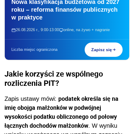
Nowa klasyfikacja budżetowa od 2027
roku – reforma finansów publicznych
w praktyce
26.08.2026 r., 9:00-13:00
online, na żywo + nagranie
Liczba miejsc ograniczona
Zapisz się
Jakie korzyści ze wspólnego
rozliczenia PIT?
podatek określa się na
Zapis ustawy mówi:
imię obojga małżonków w podwójnej
wysokości podatku obliczonego od połowy
łącznych dochodów małżonków
. W wyniku