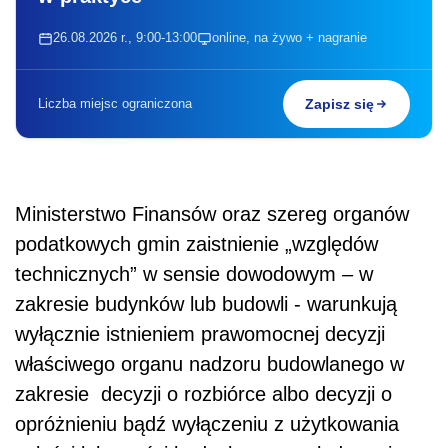
26.08.2026 r., 9:00-13:00
online, na żywo + nagranie
Liczba miejsc ograniczona
Zapisz się
Ministerstwo Finansów oraz szereg organów
podatkowych gmin zaistnienie „względów
technicznych” w sensie dowodowym – w
zakresie budynków lub budowli - warunkują
wyłącznie istnieniem prawomocnej decyzji
właściwego organu nadzoru budowlanego w
zakresie decyzji o rozbiórce albo decyzji o
opróżnieniu bądź wyłączeniu z użytkowania