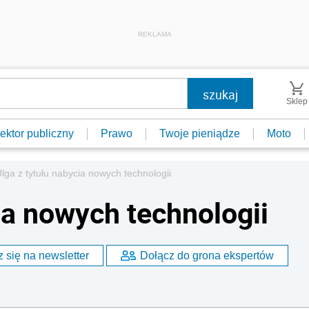
REKLAMA
Sklep
ektor publiczny
Prawo
Twoje pieniądze
Moto
lga z tytułu nabycia nowych technologii
ia nowych technologii
 się na newsletter
Dołącz do grona ekspertów