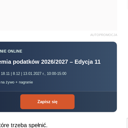
AUTOPROMOCJA
NIE ONLINE
mia podatków 2026/2027 – Edycja 11
 18.11 | 8.12 | 13.01.2027 r., 10:00-15:00
, na żywo + nagranie
Zapisz się
óre trzeba spełnić.