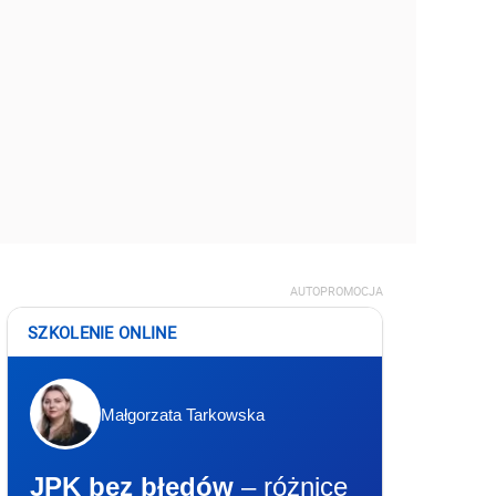
AUTOPROMOCJA
SZKOLENIE ONLINE
Małgorzata Tarkowska
JPK bez błędów
– różnice