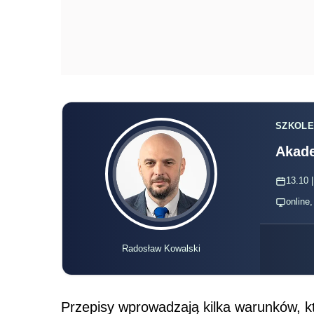
SZKOLE
Akade
13.10 |
online
Radosław Kowalski
Przepisy wprowadzają kilka warunków, kt