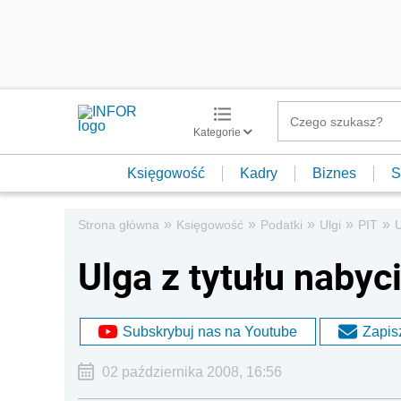
Kategorie
Księgowość
Kadry
Biznes
S
»
»
»
»
»
Strona główna
Księgowość
Podatki
Ulgi
PIT
U
Ulga z tytułu nabyc
Subskrybuj nas na Youtube
Zapisz
02 października 2008, 16:56