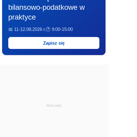
bilansowo-podatkowe w
praktyce
📅 11-12.08.2026 r.
🕐 9:00-15:00
Zapisz się
REKLAMA