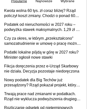
Popularne
Najnowsze
Wybrane
Kwota wolna 60 tys. zł coraz bliżej? Rząd
policzył koszt zmiany. Chodzi o ponad 60
mld zł
Podatek od nieruchomości w 2027 roku –
podwyżka stawek maksymalnych. 1,29 zł za
1 m2 mieszkania, 36,49 zł za 1 m2
Czy za okres, w którym „przekształcono”
budynków i lokali związanych z
samozatrudnienie w umowę o pracę można
prowadzeniem działalności gospodarczej
wystawić faktury korygujące? Rozwiązanie
Podatki lokalne pójdą w górę w 2027 roku?
umowy cywilnoprawnej jedynym
Minister ogłosił nowe stawki
racjonalnym wyjściem
Fikcja doręczenia przez e-Urząd Skarbowy
nie działa. Decyzja pozostaje niedoręczona
Nowy podatek dla Big Techów już
przesądzony? Rząd pokazał projekt, który
może zmienić zasady gry w Polsce
Trwają prace nad zmianami w podatkach.
Rząd nie wyklucza podwyższenia drugiego
progu PIT
Rozliczanie odsetek od nieterminowych