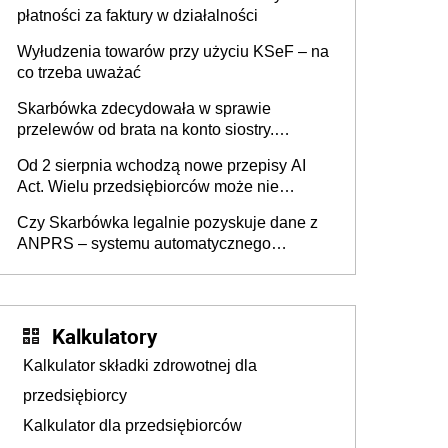
płatności za faktury w działalności
Wyłudzenia towarów przy użyciu KSeF – na
co trzeba uważać
Skarbówka zdecydowała w sprawie
przelewów od brata na konto siostry.
Pieniądze z emerytury mamy wyglądały jak
Od 2 sierpnia wchodzą nowe przepisy AI
darowizna, ale podatku jednak nie będzie
Act. Wielu przedsiębiorców może nie
wiedzieć, że dotyczą także ich
Czy Skarbówka legalnie pozyskuje dane z
ANPRS – systemu automatycznego
rozpoznawania tablic rejestracyjnych
pojazdów z kamer drogowych?
Kalkulatory
Kalkulator składki zdrowotnej dla
przedsiębiorcy
Kalkulator dla przedsiębiorców