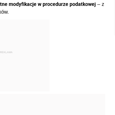
otne modyfikacje w procedurze podatkowej
– z
ków.
REKLAMA