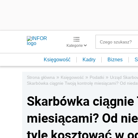
Kategorie
Księgowość
Kadry
Biznes
S
»
»
»
Strona główna
Księgowość
Podatki
Urząd Skarbo
Skarbówka ciągnie Twoją kontrolę miesiącami? Od niedaw
Skarbówka ciągnie 
miesiącami? Od nie
tyle kosztować w o