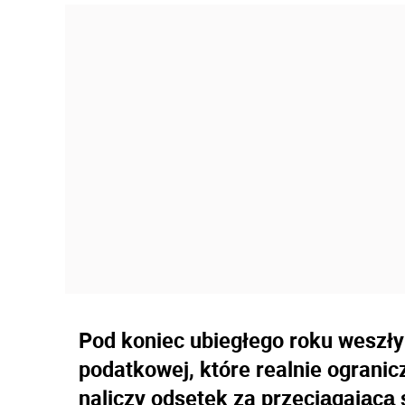
Pod koniec ubiegłego roku weszły
podatkowej, które realnie ogranic
naliczy odsetek za przeciągającą s