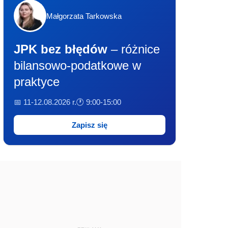
Małgorzata Tarkowska
JPK bez błędów
– różnice
bilansowo-podatkowe w
praktyce
📅 11-12.08.2026 r.
🕐 9:00-15:00
Zapisz się