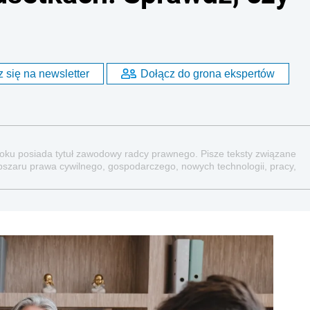
 się na newsletter
Dołącz do grona ekspertów
 roku posiada tytuł zawodowy radcy prawnego. Pisze teksty związane
bszaru prawa cywilnego, gospodarczego, nowych technologii, pracy,