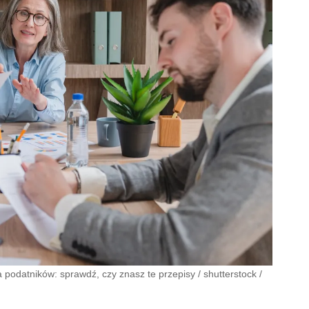
 podatników: sprawdź, czy znasz te przepisy
/
shutterstock
/