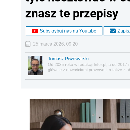
znasz te przepisy
Subskrybuj nas na Youtube
Zapisz
25 marca 2026, 09:20
Tomasz Piwowarski
Od 2025 roku w redakcji Infor.pl, a od 2017
głównie z nowościami prawnymi, a także z o
ubezpieczeń społecznych, nieruchomości.