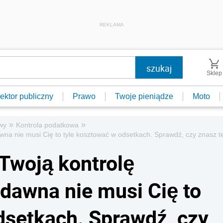
REKLAMA
Sklep
ektor publiczny
Prawo
Twoje pieniądze
Moto
»
»
wy
Kontrola podatkowa
na nie musi Cię to tyle kosztować w odsetkach. Sprawdź, czy znasz t
Twoją kontrolę
dawna nie musi Cię to
dsetkach. Sprawdź, czy