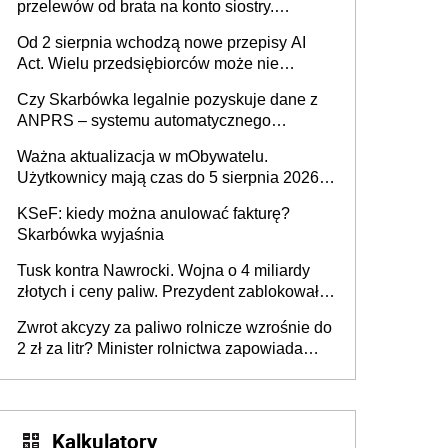
przelewów od brata na konto siostry.
Pieniądze z emerytury mamy wyglądały jak
Od 2 sierpnia wchodzą nowe przepisy AI
darowizna, ale podatku jednak nie będzie
Act. Wielu przedsiębiorców może nie
wiedzieć, że dotyczą także ich
Czy Skarbówka legalnie pozyskuje dane z
ANPRS – systemu automatycznego
rozpoznawania tablic rejestracyjnych
Ważna aktualizacja w mObywatelu.
pojazdów z kamer drogowych?
Użytkownicy mają czas do 5 sierpnia 2026
roku
KSeF: kiedy można anulować fakturę?
Skarbówka wyjaśnia
Tusk kontra Nawrocki. Wojna o 4 miliardy
złotych i ceny paliw. Prezydent zablokował
ustawę, premier mówi o „ciosie
Zwrot akcyzy za paliwo rolnicze wzrośnie do
wymierzonym we wszystkich polskich
2 zł za litr? Minister rolnictwa zapowiada
kierowców”
ważne zmiany dla rolników
Kalkulatory