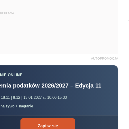
REKLAMA
AUTOPROMOCJA
NIE ONLINE
mia podatków 2026/2027 – Edycja 11
 18.11 | 8.12 | 13.01.2027 r., 10:00-15:00
, na żywo + nagranie
Zapisz się