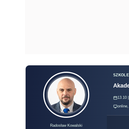
SZKOLE
Akade
13.10 |
online
Radosław Kowalski