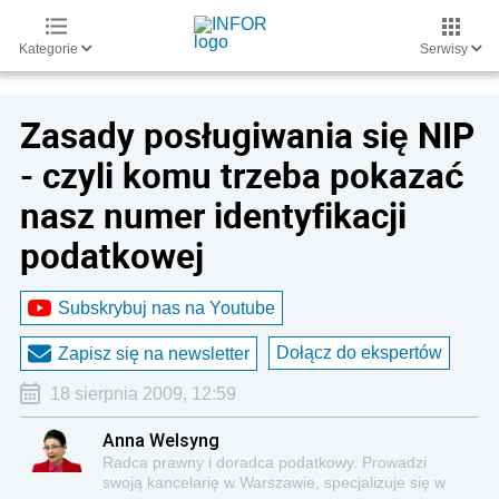
Kategorie
Serwisy
Zasady posługiwania się NIP
- czyli komu trzeba pokazać
nasz numer identyfikacji
podatkowej
Subskrybuj nas na Youtube
Dołącz do ekspertów
Zapisz się na newsletter
18 sierpnia 2009, 12:59
Anna Welsyng
Radca prawny i doradca podatkowy. Prowadzi
swoją kancelarię w Warszawie, specjalizuje się w