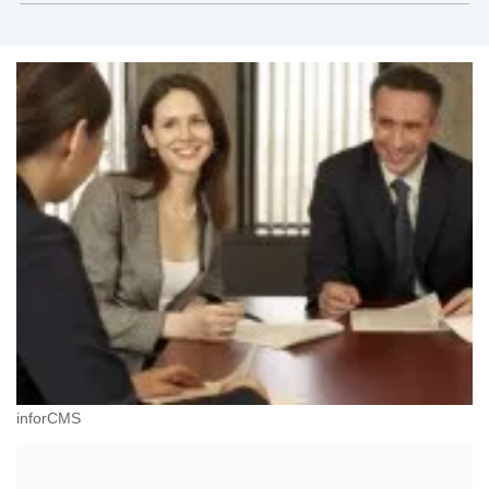
kompleksowej obsłudze podatkowo-księgowej firm i
innych podatników. Autorka kilkuset publikacji o
tematyce podatkowej.
inforCMS