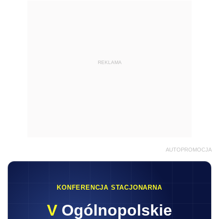
REKLAMA
AUTOPROMOCJA
KONFERENCJA STACJONARNA
V
Ogólnopolskie