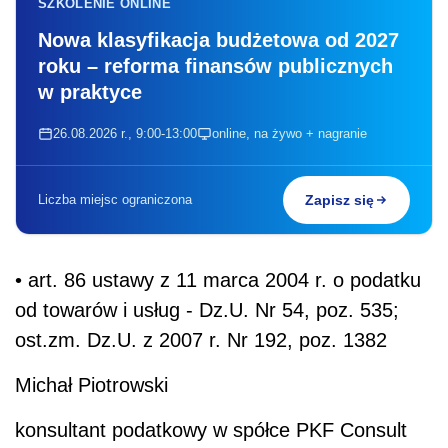
SZKOLENIE ONLINE
Nowa klasyfikacja budżetowa od 2027
roku – reforma finansów publicznych
w praktyce
26.08.2026 r., 9:00-13:00
online, na żywo + nagranie
Liczba miejsc ograniczona
Zapisz się
• art. 86 ustawy z 11 marca 2004 r. o podatku
od towarów i usług - Dz.U. Nr 54, poz. 535;
ost.zm. Dz.U. z 2007 r. Nr 192, poz. 1382
Michał Piotrowski
konsultant podatkowy w spółce PKF Consult