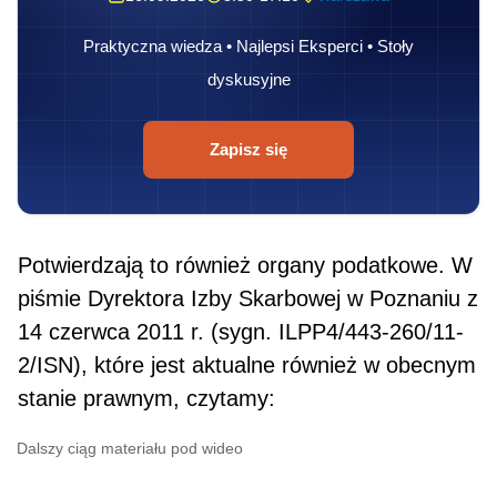
Praktyczna wiedza • Najlepsi Eksperci • Stoły
dyskusyjne
Zapisz się
Potwierdzają to również organy podatkowe. W
piśmie Dyrektora Izby Skarbowej w Poznaniu z
14 czerwca 2011 r. (sygn. ILPP4/443-260/11-
2/ISN), które jest aktualne również w obecnym
stanie praw­nym, czytamy:
Dalszy ciąg materiału pod wideo