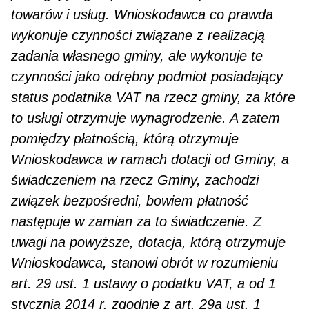
towarów i usług. Wnioskodaw­ca co prawda
wykonuje czynności związane z realizacją
zadania własnego gminy, ale wykonuje te
czyn­ności jako odrębny podmiot posiadający
status podatnika VAT na rzecz gminy, za które
to usługi otrzymuje wynagrodzenie. A zatem
pomiędzy płatnością, którą otrzymuje
Wnioskodawca w ramach dota­cji od Gminy, a
świadczeniem na rzecz Gminy, zachodzi
związek bezpośredni, bowiem płatność
następu­je w zamian za to świadczenie. Z
uwagi na powyższe, dotacja, którą otrzymuje
Wnioskodawca, stanowi obrót w rozumieniu
art. 29 ust. 1 ustawy o podatku VAT, a od 1
stycznia 2014 r. zgodnie z art. 29a ust. 1