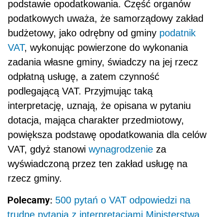
podstawie opodatkowania. Część organów
podatkowych uwa­ża, że samorządowy zakład
budżetowy, jako odrębny od gminy
podatnik
VAT
, wykonując powierzone do wykonania
zadania własne gminy, świadczy na jej rzecz
odpłatną usługę, a zatem czynność
podlegającą VAT. Przyjmując taką
interpretację, uznają, że opisana w pytaniu
dotacja, mająca charakter przedmioto­wy,
powiększa podstawę opodatkowania dla celów
VAT, gdyż stanowi
wynagrodzenie
za
wyświadczoną przez ten zakład usługę na
rzecz gminy.
Polecamy:
500 pytań o VAT odpowiedzi na
trudne pytania z interpretacjami Ministerstwa