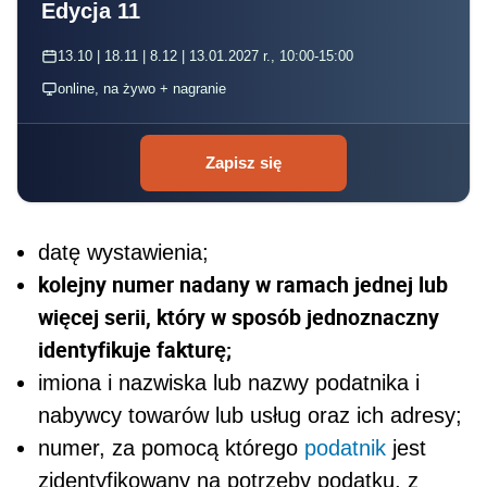
Edycja 11
13.10 | 18.11 | 8.12 | 13.01.2027 r., 10:00-15:00
online, na żywo + nagranie
Zapisz się
datę wystawienia;
kolejny numer nadany w ramach jednej lub
więcej serii, który w sposób jednoznaczny
identyfikuje fakturę;
imiona i nazwiska lub nazwy podatnika i
nabywcy towarów lub usług oraz ich adresy;
numer, za pomocą którego
podatnik
jest
zidentyfikowany na potrzeby podatku, z