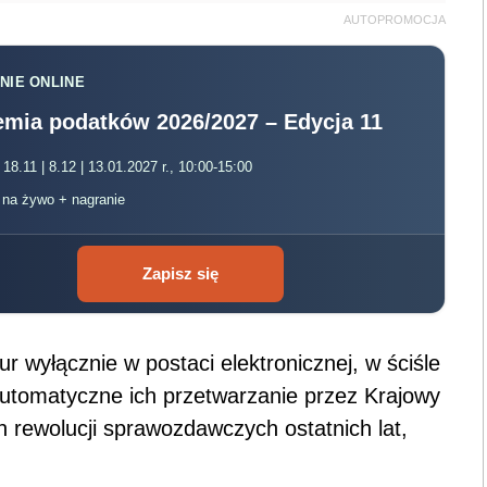
AUTOPROMOCJA
NIE ONLINE
mia podatków 2026/2027 – Edycja 11
 18.11 | 8.12 | 13.01.2027 r., 10:00-15:00
, na żywo + nagranie
Zapisz się
 wyłącznie w postaci elektronicznej, w ściśle
utomatyczne ich przetwarzanie przez Krajowy
h rewolucji sprawozdawczych ostatnich lat,