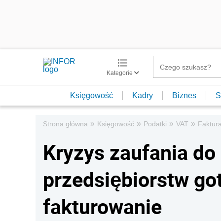
Kategorie
Księgowość
Kadry
Biznes
S
»
»
»
»
Strona główna
Księgowość
Podatki
VAT
Faktur
Kryzys zaufania do
przedsiębiorstw go
fakturowanie