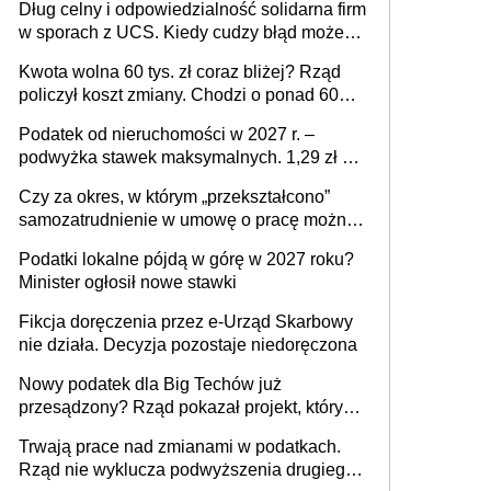
Dług celny i odpowiedzialność solidarna firm
w sporach z UCS. Kiedy cudzy błąd może
stać się Twoim problemem
Kwota wolna 60 tys. zł coraz bliżej? Rząd
policzył koszt zmiany. Chodzi o ponad 60
mld zł
Podatek od nieruchomości w 2027 r. –
podwyżka stawek maksymalnych. 1,29 zł za
1 m2 mieszkania, 36,49 zł za 1 m2
Czy za okres, w którym „przekształcono”
budynków i lokali związanych z
samozatrudnienie w umowę o pracę można
prowadzeniem działalności gospodarczej
wystawić faktury korygujące? Rozwiązanie
Podatki lokalne pójdą w górę w 2027 roku?
umowy cywilnoprawnej jedynym
Minister ogłosił nowe stawki
racjonalnym wyjściem
Fikcja doręczenia przez e-Urząd Skarbowy
nie działa. Decyzja pozostaje niedoręczona
Nowy podatek dla Big Techów już
przesądzony? Rząd pokazał projekt, który
może zmienić zasady gry w Polsce
Trwają prace nad zmianami w podatkach.
Rząd nie wyklucza podwyższenia drugiego