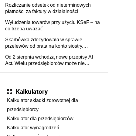
progu PIT
Rozliczanie odsetek od nieterminowych
płatności za faktury w działalności
Wyłudzenia towarów przy użyciu KSeF – na
co trzeba uważać
Skarbówka zdecydowała w sprawie
przelewów od brata na konto siostry.
Pieniądze z emerytury mamy wyglądały jak
Od 2 sierpnia wchodzą nowe przepisy AI
darowizna, ale podatku jednak nie będzie
Act. Wielu przedsiębiorców może nie
wiedzieć, że dotyczą także ich
Kalkulatory
Kalkulator składki zdrowotnej dla
przedsiębiorcy
Kalkulator dla przedsiębiorców
Kalkulator wynagrodzeń