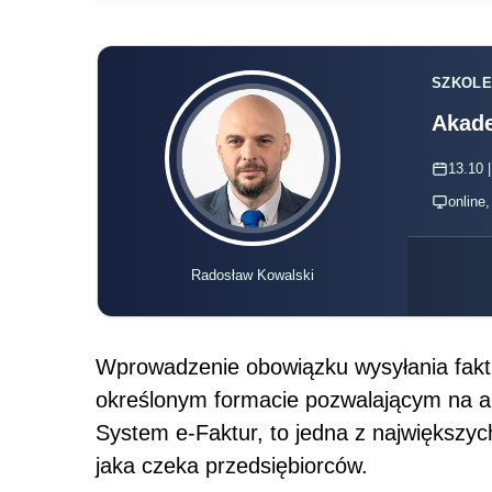
SZKOLE
Akade
13.10 |
online
Radosław Kowalski
Wprowadzenie obowiązku wysyłania faktur
określonym formacie pozwalającym na a
System e-Faktur, to jedna z największyc
jaka czeka przedsiębiorców.