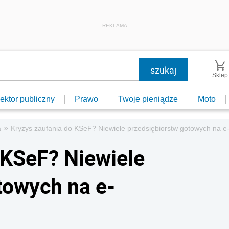
REKLAMA
Sklep
ektor publiczny
Prawo
Twoje pieniądze
Moto
»
a
Kryzys zaufania do KSeF? Niewiele przedsiębiorstw gotowych na e
 KSeF? Niewiele
towych na e-