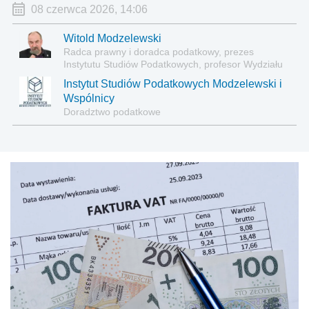
08 czerwca 2026, 14:06
Witold Modzelewski
Radca prawny i doradca podatkowy, prezes
Instytutu Studiów Podatkowych, profesor Wydziału
Prawa i Administracji Uniwersytetu Warszawskiego.
Instytut Studiów Podatkowych Modzelewski i
Jeden z najwybitniejszych specjalistów w zakresie
Wspólnicy
podatków i prawa podatkowego.
Doradztwo podatkowe