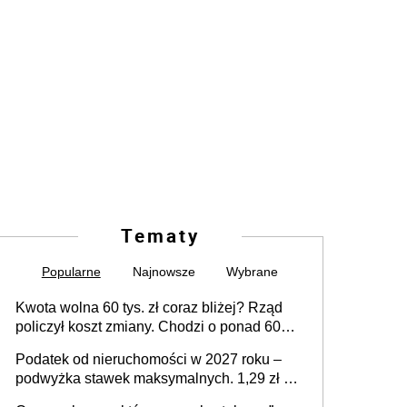
Tematy
Popularne
Najnowsze
Wybrane
Kwota wolna 60 tys. zł coraz bliżej? Rząd
policzył koszt zmiany. Chodzi o ponad 60
mld zł
Podatek od nieruchomości w 2027 roku –
podwyżka stawek maksymalnych. 1,29 zł za
1 m2 mieszkania, 36,49 zł za 1 m2