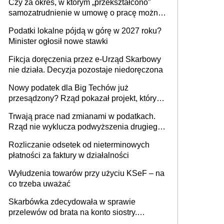
Czy za okres, w którym „przekształcono”
budynków i lokali związanych z
samozatrudnienie w umowę o pracę można
prowadzeniem działalności gospodarczej
wystawić faktury korygujące? Rozwiązanie
Podatki lokalne pójdą w górę w 2027 roku?
umowy cywilnoprawnej jedynym
Minister ogłosił nowe stawki
racjonalnym wyjściem
Fikcja doręczenia przez e-Urząd Skarbowy
nie działa. Decyzja pozostaje niedoręczona
Nowy podatek dla Big Techów już
przesądzony? Rząd pokazał projekt, który
może zmienić zasady gry w Polsce
Trwają prace nad zmianami w podatkach.
Rząd nie wyklucza podwyższenia drugiego
progu PIT
Rozliczanie odsetek od nieterminowych
płatności za faktury w działalności
Wyłudzenia towarów przy użyciu KSeF – na
co trzeba uważać
Skarbówka zdecydowała w sprawie
przelewów od brata na konto siostry.
Pieniądze z emerytury mamy wyglądały jak