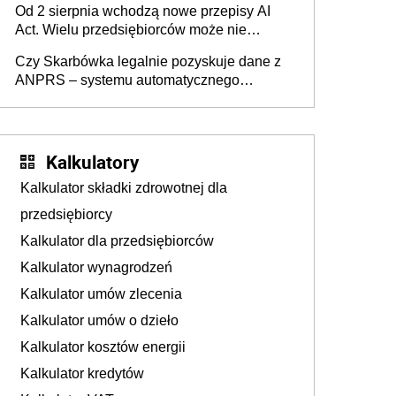
Od 2 sierpnia wchodzą nowe przepisy AI
darowizna, ale podatku jednak nie będzie
Act. Wielu przedsiębiorców może nie
wiedzieć, że dotyczą także ich
Czy Skarbówka legalnie pozyskuje dane z
ANPRS – systemu automatycznego
rozpoznawania tablic rejestracyjnych
pojazdów z kamer drogowych?
Kalkulatory
Kalkulator składki zdrowotnej dla
przedsiębiorcy
Kalkulator dla przedsiębiorców
Kalkulator wynagrodzeń
Kalkulator umów zlecenia
Kalkulator umów o dzieło
Kalkulator kosztów energii
Kalkulator kredytów