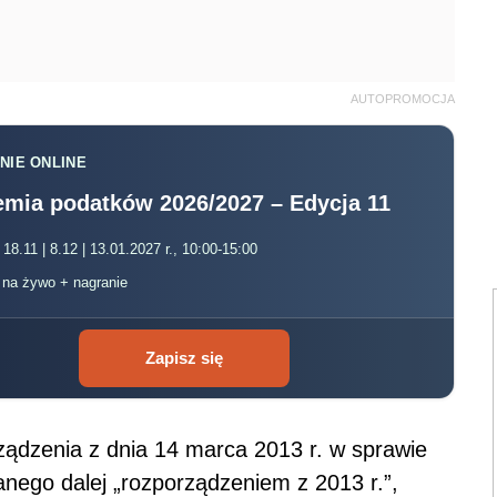
AUTOPROMOCJA
NIE ONLINE
mia podatków 2026/2027 – Edycja 11
 18.11 | 8.12 | 13.01.2027 r., 10:00-15:00
, na żywo + nagranie
Zapisz się
orządzenia z dnia 14 marca 2013 r. w sprawie
anego dalej „rozporządzeniem z 2013 r.”,