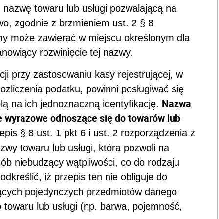
. nazwę towaru lub usługi pozwalającą na
wo, zgodnie z brzmieniem ust. 2 § 8
lny może zawierać w miejscu określonym dla
anowiący rozwinięcie tej nazwy.
ji przy zastosowaniu kasy rejestrującej, w
rozliczenia podatku, powinni posługiwać się
Nazwa
ą na ich jednoznaczną identyfikację.
ie wyrazowe odnoszące się do towarów lub
epis § 8 ust. 1 pkt 6 i ust. 2 rozporządzenia z
azwy towaru lub usługi, która pozwoli na
ób niebudzący wątpliwości, co do rodzaju
dkreślić, iż przepis ten nie obliguje do
ących pojedynczych przedmiotów danego
 towaru lub usługi (np. barwa, pojemność,