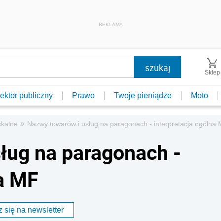
REKLAMA
Sklep
ektor publiczny
Prawo
Twoje pieniądze
Moto
»
skalne
Nazwy towarów i usług na paragonach - interpretacja ogólna
ług na paragonach -
na MF
 się na newsletter