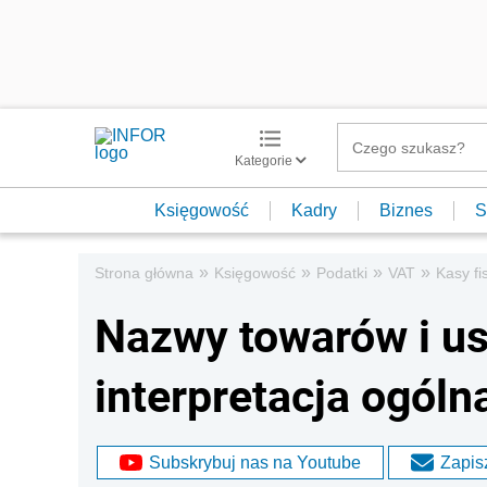
Kategorie
Księgowość
Kadry
Biznes
S
»
»
»
»
Strona główna
Księgowość
Podatki
VAT
Kasy fi
Nazwy towarów i us
interpretacja ogól
Subskrybuj nas na Youtube
Zapisz