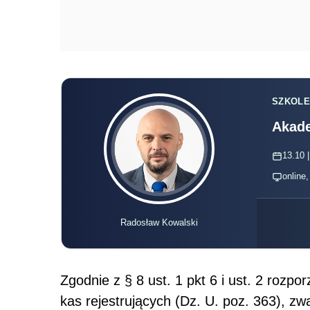
SZKOLE
Akade
13.10 |
online
Radosław Kowalski
Zgodnie z § 8 ust. 1 pkt 6 i ust. 2 rozp
kas rejestrujących (Dz. U. poz. 363), zw