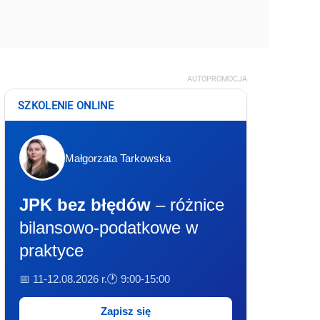
AUTOPROMOCJA
SZKOLENIE ONLINE
Małgorzata Tarkowska
JPK bez błędów
– różnice
bilansowo-podatkowe w
praktyce
📅 11-12.08.2026 r.
🕐 9:00-15:00
Zapisz się