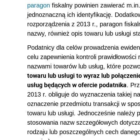
paragon
fiskalny powinien zawierać m.in
jednoznaczną ich identyfikację. Dodatko
rozporządzenia z 2013 r., paragon fiska
nazwy, również opis towaru lub usługi st
Podatnicy dla celów prowadzenia ewidenc
celu zapewnienia kontroli prawidłowości 
nazwami towarów lub usług, które pozwol
towaru lub usługi to wyraz lub połączen
usług będących w ofercie podatnika
. Prz
2013 r. obliguje do wyznaczenia takiej n
oznaczenie przedmiotu transakcji w spos
towaru lub usługi. Jednocześnie należy po
stosowania nazw szczegółowych dotycz
rodzaju lub poszczególnych cech danego