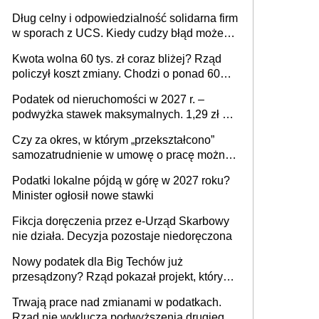
Dług celny i odpowiedzialność solidarna firm
w sporach z UCS. Kiedy cudzy błąd może
stać się Twoim problemem
Kwota wolna 60 tys. zł coraz bliżej? Rząd
policzył koszt zmiany. Chodzi o ponad 60
mld zł
Podatek od nieruchomości w 2027 r. –
podwyżka stawek maksymalnych. 1,29 zł za
1 m2 mieszkania, 36,49 zł za 1 m2
Czy za okres, w którym „przekształcono”
budynków i lokali związanych z
samozatrudnienie w umowę o pracę można
prowadzeniem działalności gospodarczej
wystawić faktury korygujące? Rozwiązanie
Podatki lokalne pójdą w górę w 2027 roku?
umowy cywilnoprawnej jedynym
Minister ogłosił nowe stawki
racjonalnym wyjściem
Fikcja doręczenia przez e-Urząd Skarbowy
nie działa. Decyzja pozostaje niedoręczona
Nowy podatek dla Big Techów już
przesądzony? Rząd pokazał projekt, który
może zmienić zasady gry w Polsce
Trwają prace nad zmianami w podatkach.
Rząd nie wyklucza podwyższenia drugiego