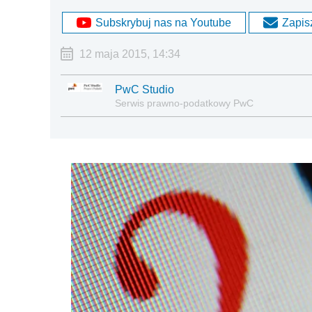
Subskrybuj nas na Youtube
Zapisz
12 maja 2015, 14:34
PwC Studio
Serwis prawno-podatkowy PwC