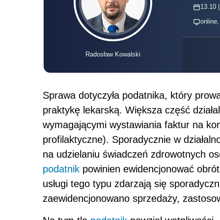
13.10 |
online
Radosław Kowalski
Sprawa dotyczyła podatnika, który prow
praktykę lekarską. Większa część działal
wymagającymi wystawiania faktur na kon
profilaktyczne). Sporadycznie w działaln
na udzielaniu świadczeń zdrowotnych os
podatnik
powinien ewidencjonować obrót z
usługi tego typu zdarzają się sporadyczn
zaewidencjonowano sprzedaży, zastosow