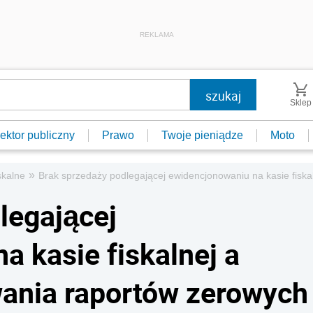
REKLAMA
Sklep
ektor publiczny
Prawo
Twoje pieniądze
Moto
»
skalne
Brak sprzedaży podlegającej ewidencjonowaniu na kasie fisk
legającej
a kasie fiskalnej a
ania raportów zerowych