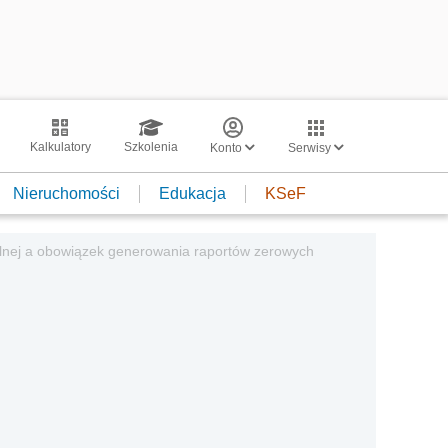
Kalkulatory
Szkolenia
Konto
Serwisy
Nieruchomości
Edukacja
KSeF
alnej a obowiązek generowania raportów zerowych