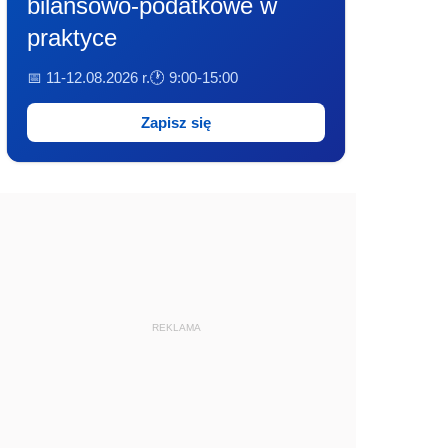
bilansowo-podatkowe w
praktyce
📅 11-12.08.2026 r.
🕐 9:00-15:00
Zapisz się
REKLAMA