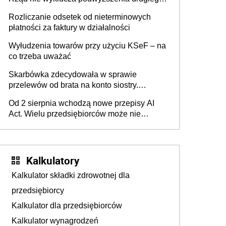
progu PIT
Rozliczanie odsetek od nieterminowych
płatności za faktury w działalności
Wyłudzenia towarów przy użyciu KSeF – na
co trzeba uważać
Skarbówka zdecydowała w sprawie
przelewów od brata na konto siostry.
Pieniądze z emerytury mamy wyglądały jak
Od 2 sierpnia wchodzą nowe przepisy AI
darowizna, ale podatku jednak nie będzie
Act. Wielu przedsiębiorców może nie
wiedzieć, że dotyczą także ich
Kalkulatory
Kalkulator składki zdrowotnej dla
przedsiębiorcy
Kalkulator dla przedsiębiorców
Kalkulator wynagrodzeń