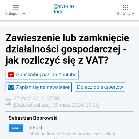
Kategorie
Serwisy
Zawieszenie lub zamknięcie
działalności gospodarczej -
jak rozliczyć się z VAT?
Subskrybuj nas na Youtube
Dołącz do ekspertów
Zapisz się na newsletter
27 maja 2014, 07:00
[Data aktualizacji 30 maja 2014, 10:18]
Sebastian Bobrowski
inFakt
inFakt to firma oferująca nowoczesne usługi