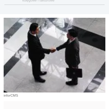
księgowe i fakturowe
inforCMS