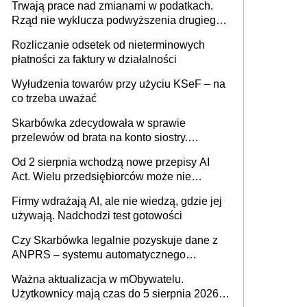
Trwają prace nad zmianami w podatkach.
Rząd nie wyklucza podwyższenia drugiego
progu PIT
Rozliczanie odsetek od nieterminowych
płatności za faktury w działalności
Wyłudzenia towarów przy użyciu KSeF – na
co trzeba uważać
Skarbówka zdecydowała w sprawie
przelewów od brata na konto siostry.
Pieniądze z emerytury mamy wyglądały jak
Od 2 sierpnia wchodzą nowe przepisy AI
darowizna, ale podatku jednak nie będzie
Act. Wielu przedsiębiorców może nie
wiedzieć, że dotyczą także ich
Firmy wdrażają AI, ale nie wiedzą, gdzie jej
używają. Nadchodzi test gotowości
Czy Skarbówka legalnie pozyskuje dane z
ANPRS – systemu automatycznego
rozpoznawania tablic rejestracyjnych
Ważna aktualizacja w mObywatelu.
pojazdów z kamer drogowych?
Użytkownicy mają czas do 5 sierpnia 2026