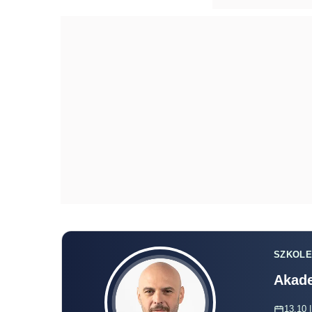
SZKOLE
Akade
13.10 |