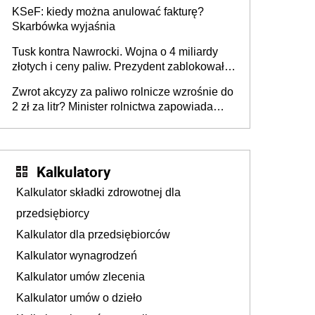
roku
KSeF: kiedy można anulować fakturę?
Skarbówka wyjaśnia
Tusk kontra Nawrocki. Wojna o 4 miliardy
złotych i ceny paliw. Prezydent zablokował
ustawę, premier mówi o „ciosie
Zwrot akcyzy za paliwo rolnicze wzrośnie do
wymierzonym we wszystkich polskich
2 zł za litr? Minister rolnictwa zapowiada
kierowców”
ważne zmiany dla rolników
Kalkulatory
Kalkulator składki zdrowotnej dla
przedsiębiorcy
Kalkulator dla przedsiębiorców
Kalkulator wynagrodzeń
Kalkulator umów zlecenia
Kalkulator umów o dzieło