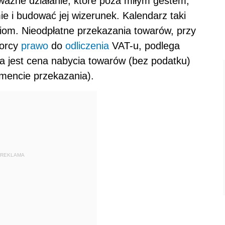
ażne działanie, które poza miłym gestem,
e i budować jej wizerunek. Kalendarz taki
iom. Nieodpłatne przekazania towarów, przy
iorcy
prawo
do
odliczenia
VAT-u, podlega
 jest cena nabycia towarów (bez podatku)
mencie przekazania).
REKLAMA