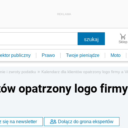
REKLAMA
Sklep
ektor publiczny
Prawo
Twoje pieniądze
Moto
»
nie i zwroty podatku
Kalendarz dla klientów opatrzony logo firmy a 
tów opatrzony logo firmy
 się na newsletter
Dołącz do grona ekspertów