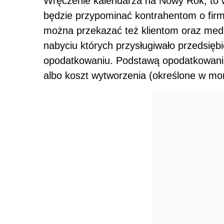
Wręczenie kalendarza na Nowy Rok, to w
będzie przypominać kontrahentom o firmi
można przekazać też klientom oraz med
nabyciu których przysługiwało przedsięb
opodatkowaniu. Podstawą opodatkowania
albo koszt wytworzenia (określone w mo