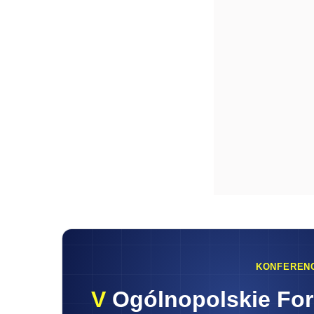
KONFEREN
V
Ogólnopolskie Fo