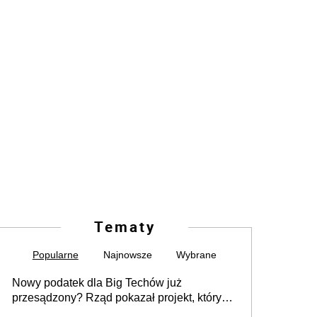
Tematy
Popularne
Najnowsze
Wybrane
Nowy podatek dla Big Techów już
przesądzony? Rząd pokazał projekt, który
może zmienić zasady gry w Polsce