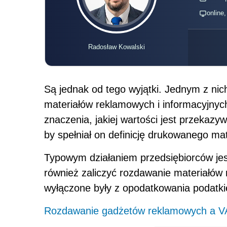
online
Radosław Kowalski
Są jednak od tego wyjątki. Jednym z ni
materiałów reklamowych i informacyjny
znaczenia, jakiej wartości jest przekazyw
by spełniał on definicję drukowanego ma
Typowym działaniem przedsiębiorców je
również zaliczyć rozdawanie materiałów 
wyłączone były z opodatkowania podatki
Rozdawanie gadżetów reklamowych a V