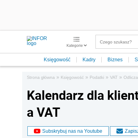
Kategorie
Księgowość
Kadry
Biznes
S
»
»
»
»
Strona główna
Księgowość
Podatki
VAT
Odlicza
Kalendarz dla klien
a VAT
Subskrybuj nas na Youtube
Zapisz