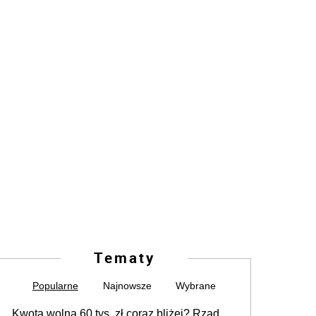
Tematy
Popularne
Najnowsze
Wybrane
Kwota wolna 60 tys. zł coraz bliżej? Rząd