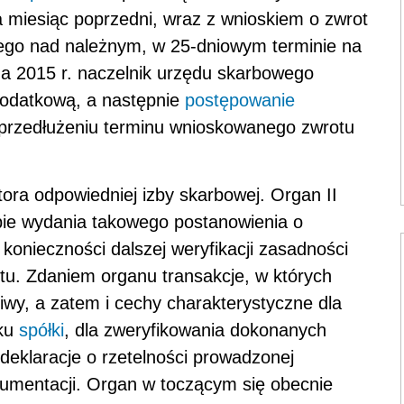
 miesiąc poprzedni, wraz z wnioskiem o zwrot
nego nad należnym, w 25-dniowym terminie na
da 2015 r. naczelnik urzędu skarbowego
podatkową, a następnie
postępowanie
 przedłużeniu terminu wnioskowanego zwrotu
tora odpowiedniej izby skarbowej. Organ II
apie wydania takowego postanowienia o
 konieczności dalszej weryfikacji zasadności
tu. Zdaniem organu transakcje, w których
liwy, a zatem i cechy charakterystyczne dla
sku
spółki
, dla zweryfikowania dokonanych
 deklaracje o rzetelności prowadzonej
kumentacji. Organ w toczącym się obecnie