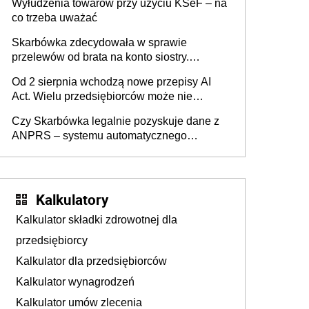
Wyłudzenia towarów przy użyciu KSeF – na
co trzeba uważać
Skarbówka zdecydowała w sprawie
przelewów od brata na konto siostry.
Pieniądze z emerytury mamy wyglądały jak
Od 2 sierpnia wchodzą nowe przepisy AI
darowizna, ale podatku jednak nie będzie
Act. Wielu przedsiębiorców może nie
wiedzieć, że dotyczą także ich
Czy Skarbówka legalnie pozyskuje dane z
ANPRS – systemu automatycznego
rozpoznawania tablic rejestracyjnych
pojazdów z kamer drogowych?
Kalkulatory
Kalkulator składki zdrowotnej dla
przedsiębiorcy
Kalkulator dla przedsiębiorców
Kalkulator wynagrodzeń
Kalkulator umów zlecenia