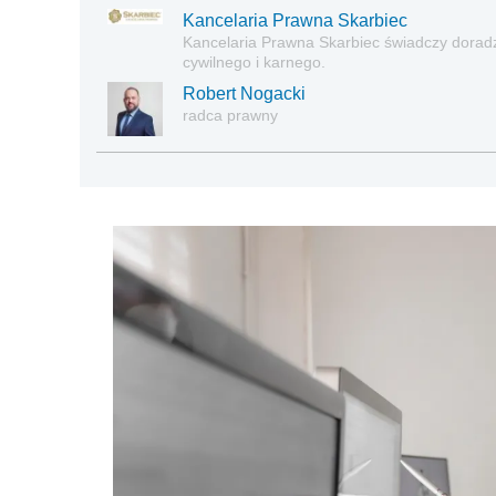
Kancelaria Prawna Skarbiec
Kancelaria Prawna Skarbiec świadczy dora
cywilnego i karnego.
Robert Nogacki
radca prawny