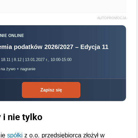
AUTOPROMOCJA
NIE ONLINE
mia podatków 2026/2027 – Edycja 11
 18.11 | 8.12 | 13.01.2027 r., 10:00-15:00
, na żywo + nagranie
Zapisz się
i nie tylko
mie
spółki
z o.o. przedsiębiorca złożył w