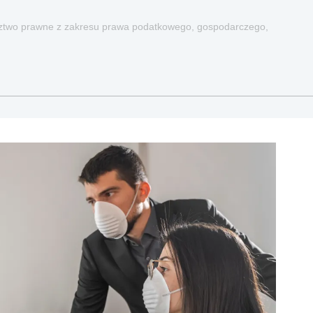
dztwo prawne z zakresu prawa podatkowego, gospodarczego,