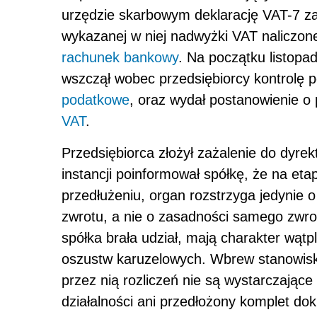
urzędzie skarbowym deklarację VAT-7 za
wykazanej w niej nadwyżki VAT naliczo
rachunek bankowy
. Na początku listopa
wszczął wobec przedsiębiorcy kontrolę 
podatkowe
, oraz wydał postanowienie o
VAT
.
Przedsiębiorca złożył zażalenie do dyrek
instancji poinformował spółkę, że na et
przedłużeniu, organ rozstrzyga jedynie o
zwrotu, a nie o zasadności samego zwro
spółka brała udział, mają charakter wątp
oszustw karuzelowych. Wbrew stanowi
przez nią rozliczeń nie są wystarczające
działalności ani przedłożony komplet do