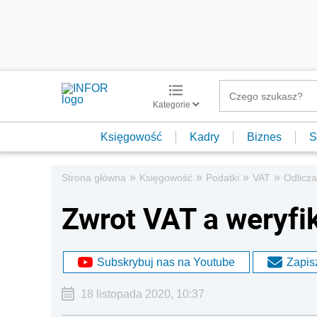
Kategorie
Księgowość
Kadry
Biznes
S
»
»
»
»
Strona główna
Księgowość
Podatki
VAT
Odlicza
Zwrot VAT a weryfi
Subskrybuj nas na Youtube
Zapisz
18 listopada 2020, 10:37