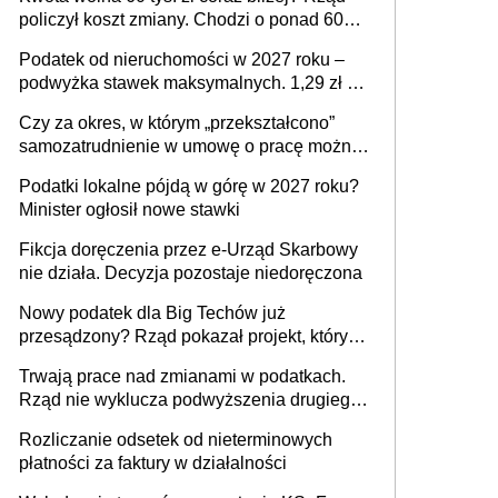
policzył koszt zmiany. Chodzi o ponad 60
mld zł
Podatek od nieruchomości w 2027 roku –
podwyżka stawek maksymalnych. 1,29 zł za
1 m2 mieszkania, 36,49 zł za 1 m2
Czy za okres, w którym „przekształcono”
budynków i lokali związanych z
samozatrudnienie w umowę o pracę można
prowadzeniem działalności gospodarczej
wystawić faktury korygujące? Rozwiązanie
Podatki lokalne pójdą w górę w 2027 roku?
umowy cywilnoprawnej jedynym
Minister ogłosił nowe stawki
racjonalnym wyjściem
Fikcja doręczenia przez e-Urząd Skarbowy
nie działa. Decyzja pozostaje niedoręczona
Nowy podatek dla Big Techów już
przesądzony? Rząd pokazał projekt, który
może zmienić zasady gry w Polsce
Trwają prace nad zmianami w podatkach.
Rząd nie wyklucza podwyższenia drugiego
progu PIT
Rozliczanie odsetek od nieterminowych
płatności za faktury w działalności