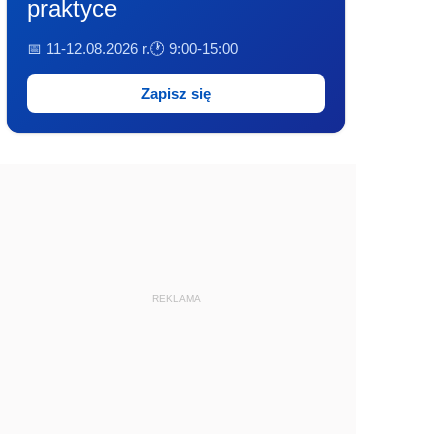
praktyce
📅 11-12.08.2026 r.
🕐 9:00-15:00
Zapisz się
REKLAMA