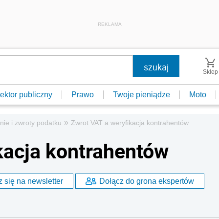
REKLAMA
Sklep
ektor publiczny
Prawo
Twoje pieniądze
Moto
»
nie i zwroty podatku
Zwrot VAT a weryfikacja kontrahentów
kacja kontrahentów
 się na newsletter
Dołącz do grona ekspertów