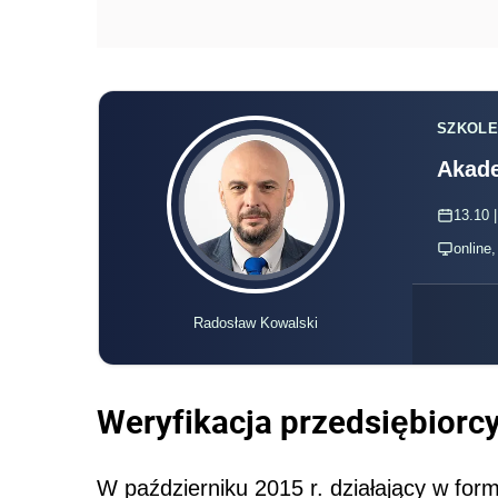
SZKOLE
Akade
13.10 |
online
Radosław Kowalski
Weryfikacja przedsiębiorcy 
W październiku 2015 r. działający w for