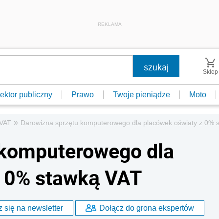
REKLAMA
Sklep
ektor publiczny
Prawo
Twoje pieniądze
Moto
»
 VAT
Darowizna sprzętu komputerowego dla placówek oświaty z 0% 
 komputerowego dla
z 0% stawką VAT
 się na newsletter
Dołącz do grona ekspertów