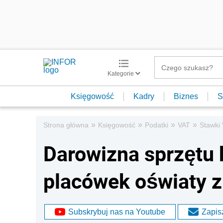
Kategorie
Księgowość
Kadry
Biznes
S
»
»
»
»
Strona główna
Księgowość
Podatki
VAT
Stawki
Darowizna sprzętu
placówek oświaty 
Subskrybuj nas na Youtube
Zapisz