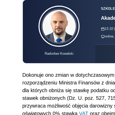
SZKOLE
Akade
13.10 |
online
Radosław Kowalski
Dokonuje ono zmian w dotychczasowym ro
rozporządzeniu Ministra Finansów z dnia
dla których obniża się stawkę podatku o
stawek obniżonych (Dz. U. poz. 527, 71
przywraca możliwość objęcia darowizny
oświatowych 0% stawką
VAT
oraz obejmu