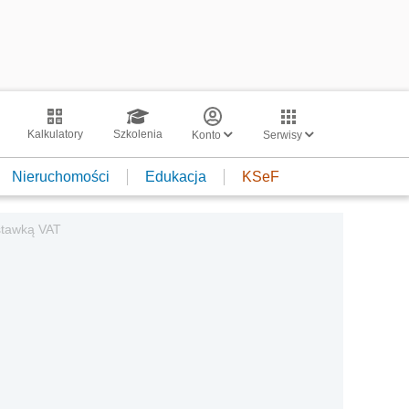
Kalkulatory
Szkolenia
Konto
Serwisy
Nieruchomości
Edukacja
KSeF
stawką VAT