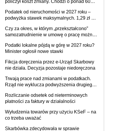
policzył koszt zmiany. Chodzi o ponad 60
mld zł
Podatek od nieruchomości w 2027 roku –
podwyżka stawek maksymalnych. 1,29 zł za
1 m2 mieszkania, 36,49 zł za 1 m2
Czy za okres, w którym „przekształcono”
budynków i lokali związanych z
samozatrudnienie w umowę o pracę można
prowadzeniem działalności gospodarczej
wystawić faktury korygujące? Rozwiązanie
Podatki lokalne pójdą w górę w 2027 roku?
umowy cywilnoprawnej jedynym
Minister ogłosił nowe stawki
racjonalnym wyjściem
Fikcja doręczenia przez e-Urząd Skarbowy
nie działa. Decyzja pozostaje niedoręczona
Trwają prace nad zmianami w podatkach.
Rząd nie wyklucza podwyższenia drugiego
progu PIT
Rozliczanie odsetek od nieterminowych
płatności za faktury w działalności
Wyłudzenia towarów przy użyciu KSeF – na
co trzeba uważać
Skarbówka zdecydowała w sprawie