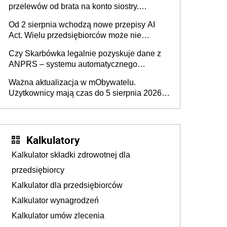
przelewów od brata na konto siostry.
Pieniądze z emerytury mamy wyglądały jak
Od 2 sierpnia wchodzą nowe przepisy AI
darowizna, ale podatku jednak nie będzie
Act. Wielu przedsiębiorców może nie
wiedzieć, że dotyczą także ich
Czy Skarbówka legalnie pozyskuje dane z
ANPRS – systemu automatycznego
rozpoznawania tablic rejestracyjnych
Ważna aktualizacja w mObywatelu.
pojazdów z kamer drogowych?
Użytkownicy mają czas do 5 sierpnia 2026
roku
Kalkulatory
Kalkulator składki zdrowotnej dla
przedsiębiorcy
Kalkulator dla przedsiębiorców
Kalkulator wynagrodzeń
Kalkulator umów zlecenia