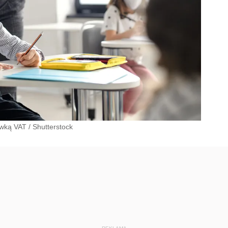
awką VAT
/
Shutterstock