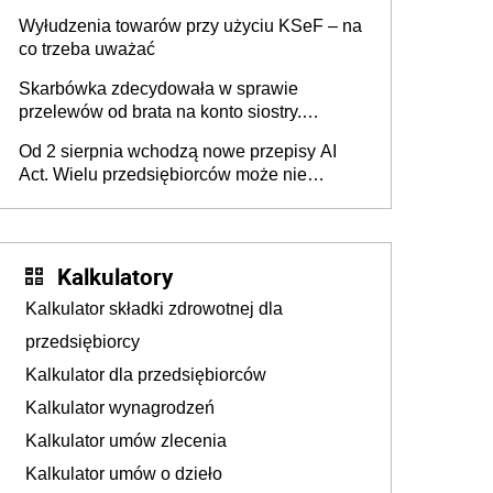
Wyłudzenia towarów przy użyciu KSeF – na
co trzeba uważać
Skarbówka zdecydowała w sprawie
przelewów od brata na konto siostry.
Pieniądze z emerytury mamy wyglądały jak
Od 2 sierpnia wchodzą nowe przepisy AI
darowizna, ale podatku jednak nie będzie
Act. Wielu przedsiębiorców może nie
wiedzieć, że dotyczą także ich
Kalkulatory
Kalkulator składki zdrowotnej dla
przedsiębiorcy
Kalkulator dla przedsiębiorców
Kalkulator wynagrodzeń
Kalkulator umów zlecenia
Kalkulator umów o dzieło