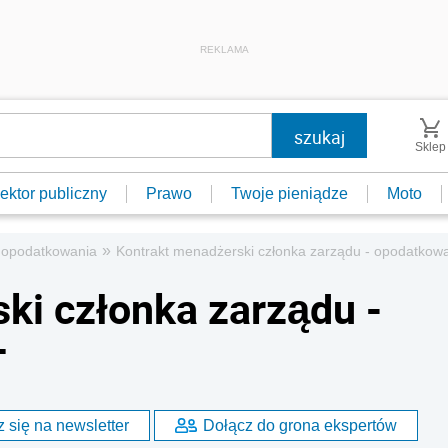
REKLAMA
Sklep
ektor publiczny
Prawo
Twoje pieniądze
Moto
»
 opodatkowania
Kontrakt menadżerski członka zarządu - opodatkow
ki członka zarządu -
T
 się na newsletter
Dołącz do grona ekspertów