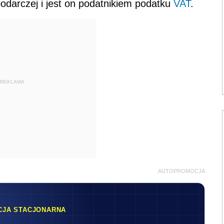
darczej i jest on podatnikiem podatku
VAT
.
REKLAMA
AUTOPROMOCJA
CJA STACJONARNA