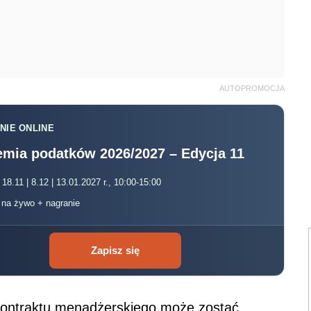
AUTOPROMOCJA
NIE ONLINE
mia podatków 2026/2027 – Edycja 11
 18.11 | 8.12 | 13.01.2027 r., 10:00-15:00
, na żywo + nagranie
Zapisz się
kontraktu menadżerskiego może zostać