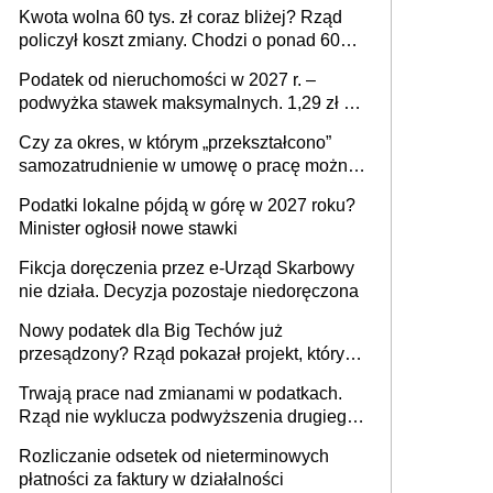
stać się Twoim problemem
Kwota wolna 60 tys. zł coraz bliżej? Rząd
policzył koszt zmiany. Chodzi o ponad 60
mld zł
Podatek od nieruchomości w 2027 r. –
podwyżka stawek maksymalnych. 1,29 zł za
1 m2 mieszkania, 36,49 zł za 1 m2
Czy za okres, w którym „przekształcono”
budynków i lokali związanych z
samozatrudnienie w umowę o pracę można
prowadzeniem działalności gospodarczej
wystawić faktury korygujące? Rozwiązanie
Podatki lokalne pójdą w górę w 2027 roku?
umowy cywilnoprawnej jedynym
Minister ogłosił nowe stawki
racjonalnym wyjściem
Fikcja doręczenia przez e-Urząd Skarbowy
nie działa. Decyzja pozostaje niedoręczona
Nowy podatek dla Big Techów już
przesądzony? Rząd pokazał projekt, który
może zmienić zasady gry w Polsce
Trwają prace nad zmianami w podatkach.
Rząd nie wyklucza podwyższenia drugiego
progu PIT
Rozliczanie odsetek od nieterminowych
płatności za faktury w działalności