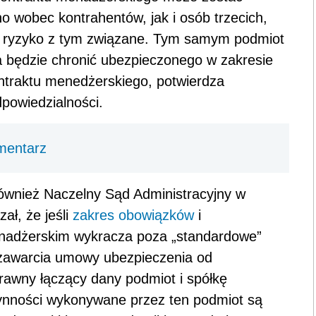
o wobec kontrahentów, jak i osób trzecich,
 ryzyko z tym związane. Tym samym podmiot
 ta będzie chronić ubezpieczonego w zakresie
ntraktu menedżerskiego, potwierdza
dpowiedzialności.
mentarz
również Naczelny Sąd Administracyjny w
ał, że jeśli
zakres obowiązków
i
menadżerskim wykracza poza „standardowe”
zawarcia umowy ubezpieczenia od
prawny łączący dany podmiot i spółkę
ynności wykonywane przez ten podmiot są