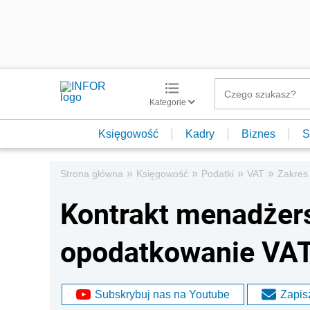
Kategorie
Księgowość
Kadry
Biznes
S
»
»
»
»
Strona główna
Księgowość
Podatki
VAT
Zakres
Kontrakt menadżers
opodatkowanie VA
Subskrybuj nas na Youtube
Zapisz