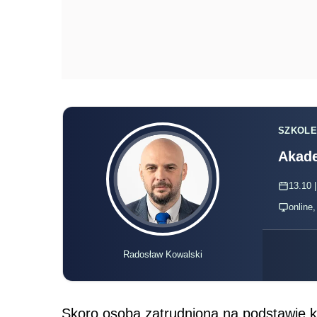
SZKOLE
Akade
13.10 |
online
Radosław Kowalski
Skoro osoba zatrudniona na podstawie 