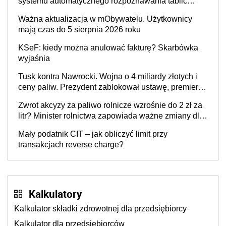
systemu automatycznego rozpoznawania tablic
rejestracyjnych pojazdów z kamer drogowych?
Ważna aktualizacja w mObywatelu. Użytkownicy
mają czas do 5 sierpnia 2026 roku
KSeF: kiedy można anulować fakturę? Skarbówka
wyjaśnia
Tusk kontra Nawrocki. Wojna o 4 miliardy złotych i
ceny paliw. Prezydent zablokował ustawę, premier
mówi o „ciosie wymierzonym we wszystkich polskich
Zwrot akcyzy za paliwo rolnicze wzrośnie do 2 zł za
kierowców”
litr? Minister rolnictwa zapowiada ważne zmiany dla
rolników
Mały podatnik CIT – jak obliczyć limit przy
transakcjach reverse charge?
Kalkulatory
Kalkulator składki zdrowotnej dla przedsiębiorcy
Kalkulator dla przedsiębiorców