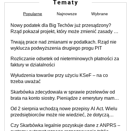
Tematy
Popularne
Najnowsze
Wybrane
Nowy podatek dla Big Techów już przesądzony?
Rząd pokazał projekt, który może zmienić zasady gry
w Polsce
Trwają prace nad zmianami w podatkach. Rząd nie
wyklucza podwyższenia drugiego progu PIT
Rozliczanie odsetek od nieterminowych płatności za
faktury w działalności
Wyłudzenia towarów przy użyciu KSeF – na co
trzeba uważać
Skarbówka zdecydowała w sprawie przelewów od
brata na konto siostry. Pieniądze z emerytury mamy
wyglądały jak darowizna, ale podatku jednak nie
Od 2 sierpnia wchodzą nowe przepisy AI Act. Wielu
będzie
przedsiębiorców może nie wiedzieć, że dotyczą
także ich
Czy Skarbówka legalnie pozyskuje dane z ANPRS –