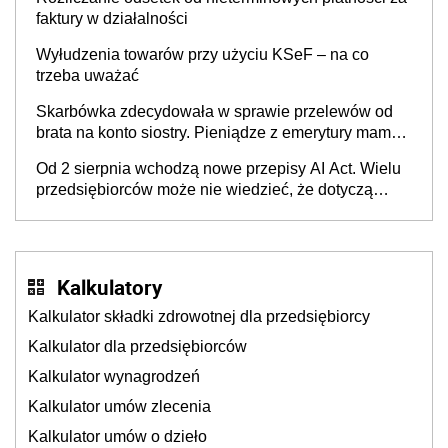
faktury w działalności
Wyłudzenia towarów przy użyciu KSeF – na co
trzeba uważać
Skarbówka zdecydowała w sprawie przelewów od
brata na konto siostry. Pieniądze z emerytury mamy
wyglądały jak darowizna, ale podatku jednak nie
Od 2 sierpnia wchodzą nowe przepisy AI Act. Wielu
będzie
przedsiębiorców może nie wiedzieć, że dotyczą
także ich
Kalkulatory
Kalkulator składki zdrowotnej dla przedsiębiorcy
Kalkulator dla przedsiębiorców
Kalkulator wynagrodzeń
Kalkulator umów zlecenia
Kalkulator umów o dzieło