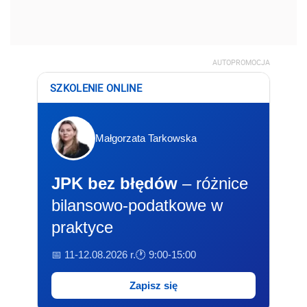
AUTOPROMOCJA
SZKOLENIE ONLINE
Małgorzata Tarkowska
JPK bez błędów
– różnice
bilansowo-podatkowe w
praktyce
📅 11-12.08.2026 r.
🕐 9:00-15:00
Zapisz się