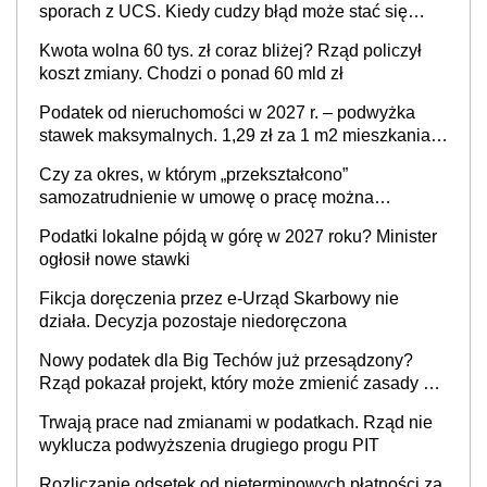
sporach z UCS. Kiedy cudzy błąd może stać się
Twoim problemem
Kwota wolna 60 tys. zł coraz bliżej? Rząd policzył
koszt zmiany. Chodzi o ponad 60 mld zł
Podatek od nieruchomości w 2027 r. – podwyżka
stawek maksymalnych. 1,29 zł za 1 m2 mieszkania,
36,49 zł za 1 m2 budynków i lokali związanych z
Czy za okres, w którym „przekształcono”
prowadzeniem działalności gospodarczej
samozatrudnienie w umowę o pracę można
wystawić faktury korygujące? Rozwiązanie umowy
Podatki lokalne pójdą w górę w 2027 roku? Minister
cywilnoprawnej jedynym racjonalnym wyjściem
ogłosił nowe stawki
Fikcja doręczenia przez e-Urząd Skarbowy nie
działa. Decyzja pozostaje niedoręczona
Nowy podatek dla Big Techów już przesądzony?
Rząd pokazał projekt, który może zmienić zasady gry
w Polsce
Trwają prace nad zmianami w podatkach. Rząd nie
wyklucza podwyższenia drugiego progu PIT
Rozliczanie odsetek od nieterminowych płatności za