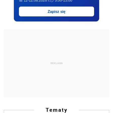
📅 11-12.08.2026 r.
🕐 9:00-15:00
Zapisz się
REKLAMA
Tematy