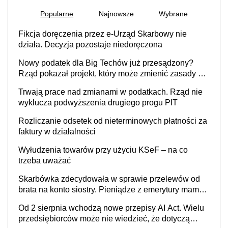
Popularne
Najnowsze
Wybrane
Fikcja doręczenia przez e-Urząd Skarbowy nie
działa. Decyzja pozostaje niedoręczona
Nowy podatek dla Big Techów już przesądzony?
Rząd pokazał projekt, który może zmienić zasady gry
w Polsce
Trwają prace nad zmianami w podatkach. Rząd nie
wyklucza podwyższenia drugiego progu PIT
Rozliczanie odsetek od nieterminowych płatności za
faktury w działalności
Wyłudzenia towarów przy użyciu KSeF – na co
trzeba uważać
Skarbówka zdecydowała w sprawie przelewów od
brata na konto siostry. Pieniądze z emerytury mamy
wyglądały jak darowizna, ale podatku jednak nie
Od 2 sierpnia wchodzą nowe przepisy AI Act. Wielu
będzie
przedsiębiorców może nie wiedzieć, że dotyczą