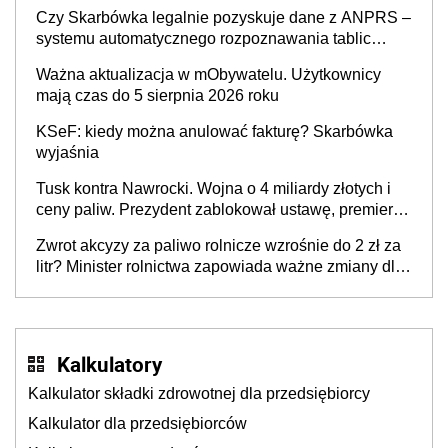
także ich
Czy Skarbówka legalnie pozyskuje dane z ANPRS –
systemu automatycznego rozpoznawania tablic
rejestracyjnych pojazdów z kamer drogowych?
Ważna aktualizacja w mObywatelu. Użytkownicy
mają czas do 5 sierpnia 2026 roku
KSeF: kiedy można anulować fakturę? Skarbówka
wyjaśnia
Tusk kontra Nawrocki. Wojna o 4 miliardy złotych i
ceny paliw. Prezydent zablokował ustawę, premier
mówi o „ciosie wymierzonym we wszystkich polskich
Zwrot akcyzy za paliwo rolnicze wzrośnie do 2 zł za
kierowców”
litr? Minister rolnictwa zapowiada ważne zmiany dla
rolników
Kalkulatory
Kalkulator składki zdrowotnej dla przedsiębiorcy
Kalkulator dla przedsiębiorców