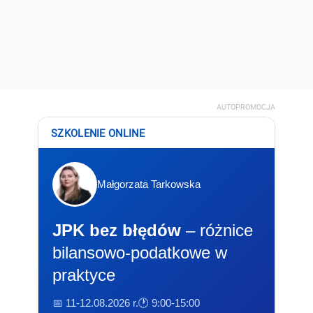
AUTOPROMOCJA
SZKOLENIE ONLINE
Małgorzata Tarkowska
JPK bez błędów
– różnice
bilansowo-podatkowe w
praktyce
📅 11-12.08.2026 r.
🕐 9:00-15:00