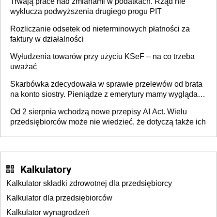
Trwają prace nad zmianami w podatkach. Rząd nie
wyklucza podwyższenia drugiego progu PIT
Rozliczanie odsetek od nieterminowych płatności za
faktury w działalności
Wyłudzenia towarów przy użyciu KSeF – na co trzeba
uważać
Skarbówka zdecydowała w sprawie przelewów od brata
na konto siostry. Pieniądze z emerytury mamy wyglądały
jak darowizna, ale podatku jednak nie będzie
Od 2 sierpnia wchodzą nowe przepisy AI Act. Wielu
przedsiębiorców może nie wiedzieć, że dotyczą także ich
Kalkulatory
Kalkulator składki zdrowotnej dla przedsiębiorcy
Kalkulator dla przedsiębiorców
Kalkulator wynagrodzeń