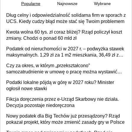
Popularne
Najnowsze
Wybrane
Dług celny i odpowiedzialność solidarna firm w sporach z
UCS. Kiedy cudzy błąd może stać się Twoim problemem
Kwota wolna 60 tys. zł coraz bliżej? Rząd policzył koszt
zmiany. Chodzi o ponad 60 mld zł
Podatek od nieruchomości w 2027 r. – podwyżka stawek
maksymalnych. 1,29 zł za 1 m2 mieszkania, 36,49 zł za 1
m2 budynków i lokali związanych z prowadzeniem
Czy za okres, w którym „przekształcono”
działalności gospodarczej
samozatrudnienie w umowę o pracę można wystawić
faktury korygujące? Rozwiązanie umowy cywilnoprawnej
Podatki lokalne pójdą w górę w 2027 roku? Minister
jedynym racjonalnym wyjściem
ogłosił nowe stawki
Fikcja doręczenia przez e-Urząd Skarbowy nie działa.
Decyzja pozostaje niedoręczona
Nowy podatek dla Big Techów już przesądzony? Rząd
pokazał projekt, który może zmienić zasady gry w Polsce