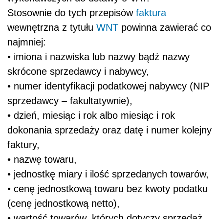
Stosownie do tych przepisów
faktura
wewnętrzna z tytułu
WNT
powinna zawierać co
najmniej:
• imiona i nazwiska lub nazwy bądź nazwy
skrócone sprzedawcy i nabywcy,
• numer identyfikacji podatkowej nabywcy (NIP
sprzedawcy – fakultatywnie),
• dzień, miesiąc i rok albo miesiąc i rok
dokonania sprzedaży oraz datę i numer kolejny
faktury,
• nazwę towaru,
• jednostkę miary i ilość sprzedanych towarów,
• cenę jednostkową towaru bez kwoty podatku
(cenę jednostkową netto),
• wartość towarów, których dotyczy sprzedaż,