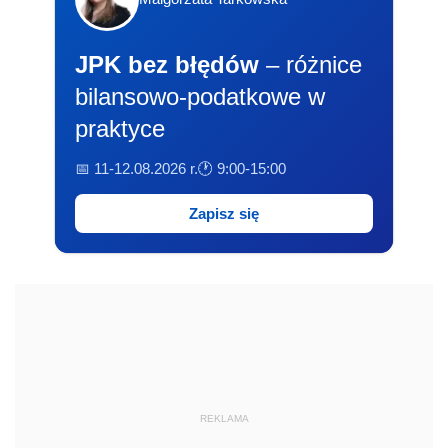
JPK bez błędów
– różnice
bilansowo-podatkowe w
praktyce
📅 11-12.08.2026 r.
🕐 9:00-15:00
Zapisz się
REKLAMA