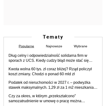
Tematy
Popularne
Najnowsze
Wybrane
Dług celny i odpowiedzialność solidarna firm w
sporach z UCS. Kiedy cudzy błąd może stać się
Twoim problemem
Kwota wolna 60 tys. zł coraz bliżej? Rząd policzył
koszt zmiany. Chodzi o ponad 60 mld zł
Podatek od nieruchomości w 2027 r. – podwyżka
stawek maksymalnych. 1,29 zł za 1 m2 mieszkania,
36,49 zł za 1 m2 budynków i lokali związanych z
Czy za okres, w którym „przekształcono”
prowadzeniem działalności gospodarczej
samozatrudnienie w umowę o pracę można
wystawić faktury korygujące? Rozwiązanie umowy