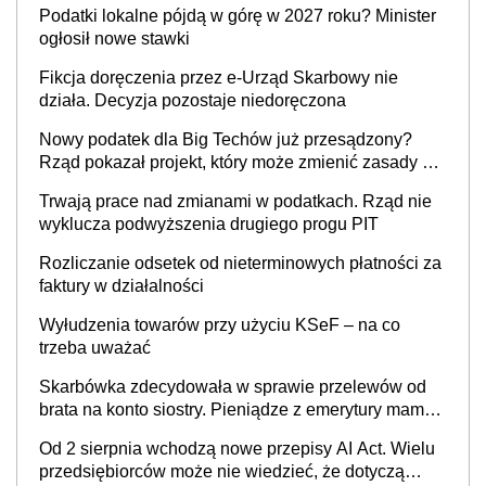
Podatki lokalne pójdą w górę w 2027 roku? Minister
cywilnoprawnej jedynym racjonalnym wyjściem
ogłosił nowe stawki
Fikcja doręczenia przez e-Urząd Skarbowy nie
działa. Decyzja pozostaje niedoręczona
Nowy podatek dla Big Techów już przesądzony?
Rząd pokazał projekt, który może zmienić zasady gry
w Polsce
Trwają prace nad zmianami w podatkach. Rząd nie
wyklucza podwyższenia drugiego progu PIT
Rozliczanie odsetek od nieterminowych płatności za
faktury w działalności
Wyłudzenia towarów przy użyciu KSeF – na co
trzeba uważać
Skarbówka zdecydowała w sprawie przelewów od
brata na konto siostry. Pieniądze z emerytury mamy
wyglądały jak darowizna, ale podatku jednak nie
Od 2 sierpnia wchodzą nowe przepisy AI Act. Wielu
będzie
przedsiębiorców może nie wiedzieć, że dotyczą