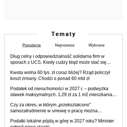
Tematy
Popularne
Najnowsze
Wybrane
Dług celny i odpowiedzialność solidarna firm w
sporach z UCS. Kiedy cudzy błąd może stać się
Twoim problemem
Kwota wolna 60 tys. zł coraz bliżej? Rząd policzył
koszt zmiany. Chodzi o ponad 60 mld zł
Podatek od nieruchomości w 2027 r. – podwyżka
stawek maksymalnych. 1,29 zł za 1 m2 mieszkania,
36,49 zł za 1 m2 budynków i lokali związanych z
Czy za okres, w którym „przekształcono”
prowadzeniem działalności gospodarczej
samozatrudnienie w umowę o pracę można
wystawić faktury korygujące? Rozwiązanie umowy
Podatki lokalne pójdą w górę w 2027 roku? Minister
cywilnoprawnej jedynym racjonalnym wyjściem
ogłosił nowe stawki