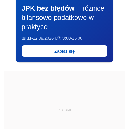
JPK bez błędów
– różnice
bilansowo-podatkowe w
praktyce
📅 11-12.08.2026 r.
🕐 9:00-15:00
Zapisz się
REKLAMA