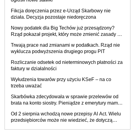
Fikcja doręczenia przez e-Urząd Skarbowy nie
działa. Decyzja pozostaje niedoręczona
Nowy podatek dla Big Techów już przesądzony?
Rząd pokazał projekt, który może zmienić zasady gry
w Polsce
Trwają prace nad zmianami w podatkach. Rząd nie
wyklucza podwyższenia drugiego progu PIT
Rozliczanie odsetek od nieterminowych płatności za
faktury w działalności
Wyłudzenia towarów przy użyciu KSeF – na co
trzeba uważać
Skarbówka zdecydowała w sprawie przelewów od
brata na konto siostry. Pieniądze z emerytury mamy
wyglądały jak darowizna, ale podatku jednak nie
Od 2 sierpnia wchodzą nowe przepisy AI Act. Wielu
będzie
przedsiębiorców może nie wiedzieć, że dotyczą
także ich