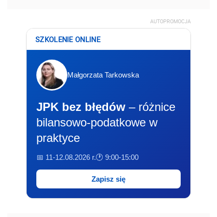
AUTOPROMOCJA
SZKOLENIE ONLINE
Małgorzata Tarkowska
JPK bez błędów
– różnice
bilansowo-podatkowe w
praktyce
📅 11-12.08.2026 r.
🕐 9:00-15:00
Zapisz się