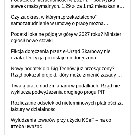
stawek maksymalnych. 1,29 zł za 1 m2 mieszkania,
36,49 zł za 1 m2 budynków i lokali związanych z
Czy za okres, w którym „przekształcono”
prowadzeniem działalności gospodarczej
samozatrudnienie w umowę o pracę można
wystawić faktury korygujące? Rozwiązanie umowy
Podatki lokalne pójdą w górę w 2027 roku? Minister
cywilnoprawnej jedynym racjonalnym wyjściem
ogłosił nowe stawki
Fikcja doręczenia przez e-Urząd Skarbowy nie
działa. Decyzja pozostaje niedoręczona
Nowy podatek dla Big Techów już przesądzony?
Rząd pokazał projekt, który może zmienić zasady gry
w Polsce
Trwają prace nad zmianami w podatkach. Rząd nie
wyklucza podwyższenia drugiego progu PIT
Rozliczanie odsetek od nieterminowych płatności za
faktury w działalności
Wyłudzenia towarów przy użyciu KSeF – na co
trzeba uważać