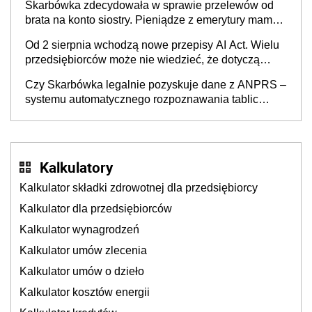
Skarbówka zdecydowała w sprawie przelewów od
brata na konto siostry. Pieniądze z emerytury mamy
wyglądały jak darowizna, ale podatku jednak nie
Od 2 sierpnia wchodzą nowe przepisy AI Act. Wielu
będzie
przedsiębiorców może nie wiedzieć, że dotyczą
także ich
Czy Skarbówka legalnie pozyskuje dane z ANPRS –
systemu automatycznego rozpoznawania tablic
rejestracyjnych pojazdów z kamer drogowych?
Kalkulatory
Kalkulator składki zdrowotnej dla przedsiębiorcy
Kalkulator dla przedsiębiorców
Kalkulator wynagrodzeń
Kalkulator umów zlecenia
Kalkulator umów o dzieło
Kalkulator kosztów energii