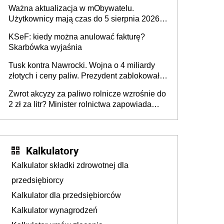
rozpoznawania tablic rejestracyjnych
Ważna aktualizacja w mObywatelu.
pojazdów z kamer drogowych?
Użytkownicy mają czas do 5 sierpnia 2026
roku
KSeF: kiedy można anulować fakturę?
Skarbówka wyjaśnia
Tusk kontra Nawrocki. Wojna o 4 miliardy
złotych i ceny paliw. Prezydent zablokował
ustawę, premier mówi o „ciosie
Zwrot akcyzy za paliwo rolnicze wzrośnie do
wymierzonym we wszystkich polskich
2 zł za litr? Minister rolnictwa zapowiada
kierowców”
ważne zmiany dla rolników
Kalkulatory
Kalkulator składki zdrowotnej dla
przedsiębiorcy
Kalkulator dla przedsiębiorców
Kalkulator wynagrodzeń