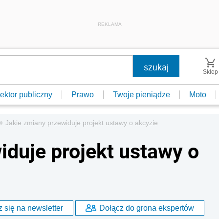
REKLAMA
Sklep
ektor publiczny
Prawo
Twoje pieniądze
Moto
»
Jakie zmiany przewiduje projekt ustawy o akcyzie
iduje projekt ustawy o
 się na newsletter
Dołącz do grona ekspertów