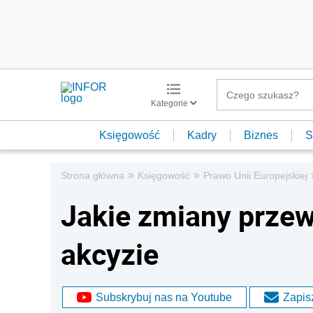
Kategorie
Księgowość
Kadry
Biznes
S
»
»
Strona główna
Księgowość
Prawo Unii Europejskiej
Jakie zmiany przew
akcyzie
Subskrybuj nas na Youtube
Zapisz