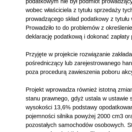
podatkowym nie był podmiot prowadzący
wobec właściciela z tytułu sprzedaży t
prowadzącego skład podatkowy z tytułu
Prowadziło to do problemów z określenie
deklarację podatkową i dokonać zapłaty 
Przyjęte w projekcie rozwiązanie zakła
pośredniczący lub zarejestrowanego ha
poza procedurą zawieszenia poboru ak
Projekt wprowadza również istotną zmi
stanu prawnego, gdyż ustala w ustawi
wysokości 13,6% podstawy opodatkowa
pojemności silnika powyżej 2000 cm
3
ora
pozostałych samochodów osobowych. St