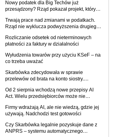
Nowy podatek dla Big Techów już
przesądzony? Rząd pokazał projekt, który
może zmienić zasady gry w Polsce
Trwają prace nad zmianami w podatkach.
Rząd nie wyklucza podwyższenia drugiego
progu PIT
Rozliczanie odsetek od nieterminowych
płatności za faktury w działalności
Wyłudzenia towarów przy użyciu KSeF – na
co trzeba uważać
Skarbówka zdecydowała w sprawie
przelewów od brata na konto siostry.
Pieniądze z emerytury mamy wyglądały jak
Od 2 sierpnia wchodzą nowe przepisy AI
darowizna, ale podatku jednak nie będzie
Act. Wielu przedsiębiorców może nie
wiedzieć, że dotyczą także ich
Firmy wdrażają AI, ale nie wiedzą, gdzie jej
używają. Nadchodzi test gotowości
Czy Skarbówka legalnie pozyskuje dane z
ANPRS – systemu automatycznego