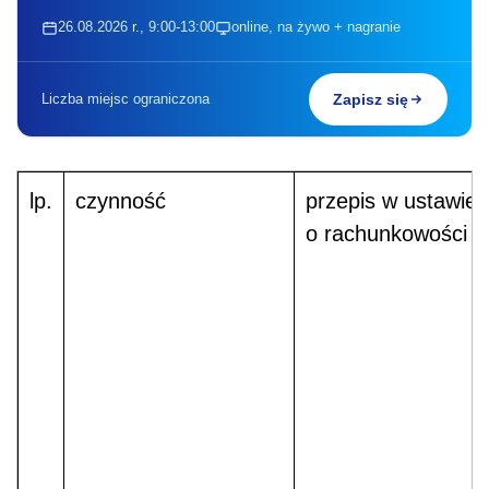
26.08.2026 r., 9:00-13:00
online, na żywo + nagranie
Liczba miejsc ograniczona
Zapisz się
lp.
czynność
przepis w ustawie
o rachunkowości