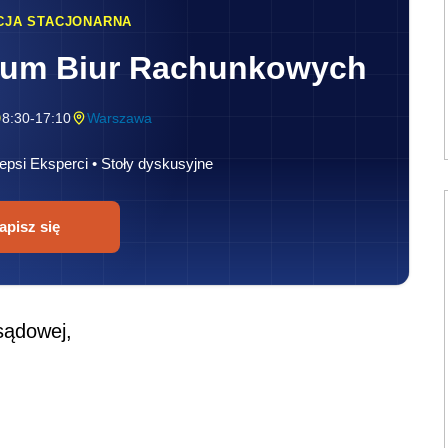
CJA STACJONARNA
rum Biur Rachunkowych
8:30-17:10
Warszawa
epsi Eksperci • Stoły dyskusyjne
apisz się
sądowej,