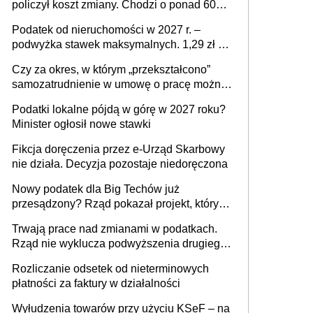
policzył koszt zmiany. Chodzi o ponad 60
mld zł
Podatek od nieruchomości w 2027 r. –
podwyżka stawek maksymalnych. 1,29 zł za
1 m2 mieszkania, 36,49 zł za 1 m2
Czy za okres, w którym „przekształcono”
budynków i lokali związanych z
samozatrudnienie w umowę o pracę można
prowadzeniem działalności gospodarczej
wystawić faktury korygujące? Rozwiązanie
Podatki lokalne pójdą w górę w 2027 roku?
umowy cywilnoprawnej jedynym
Minister ogłosił nowe stawki
racjonalnym wyjściem
Fikcja doręczenia przez e-Urząd Skarbowy
nie działa. Decyzja pozostaje niedoręczona
Nowy podatek dla Big Techów już
przesądzony? Rząd pokazał projekt, który
może zmienić zasady gry w Polsce
Trwają prace nad zmianami w podatkach.
Rząd nie wyklucza podwyższenia drugiego
progu PIT
Rozliczanie odsetek od nieterminowych
płatności za faktury w działalności
Wyłudzenia towarów przy użyciu KSeF – na