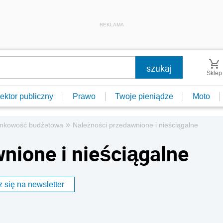
REKLAMA
Sklep
ektor publiczny
Prawo
Twoje pieniądze
Moto
»
nkowość budżetowa
Należności przedawnione i nieściągalne
nione i nieściągalne
 się na newsletter