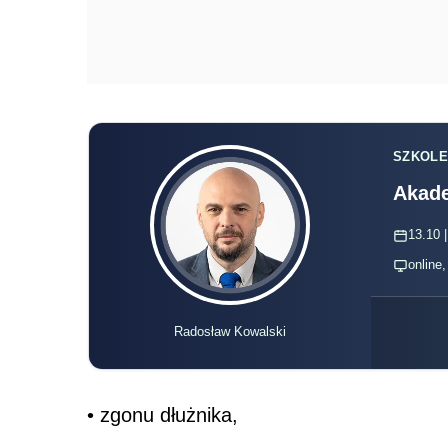
SZKOLE
Akade
13.10 |
online
Radosław Kowalski
• zgonu dłużnika,