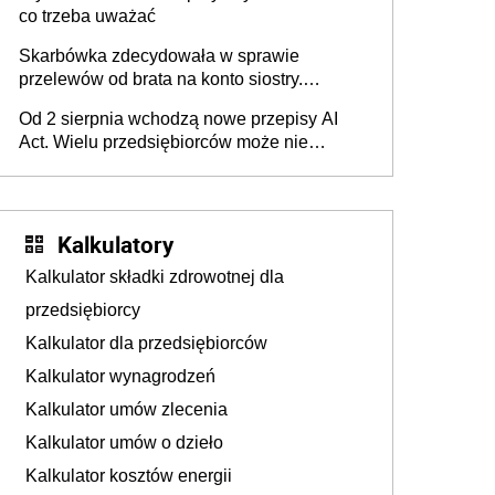
co trzeba uważać
Skarbówka zdecydowała w sprawie
przelewów od brata na konto siostry.
Pieniądze z emerytury mamy wyglądały jak
Od 2 sierpnia wchodzą nowe przepisy AI
darowizna, ale podatku jednak nie będzie
Act. Wielu przedsiębiorców może nie
wiedzieć, że dotyczą także ich
Kalkulatory
Kalkulator składki zdrowotnej dla
przedsiębiorcy
Kalkulator dla przedsiębiorców
Kalkulator wynagrodzeń
Kalkulator umów zlecenia
Kalkulator umów o dzieło
Kalkulator kosztów energii