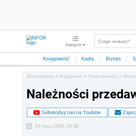
Kategorie
Księgowość
Kadry
Biznes
S
»
»
»
Strona główna
Księgowość
Rachunkowość
Rachu
Należności przedaw
Subskrybuj nas na Youtube
Zapisz
14 maja 2009, 04:38