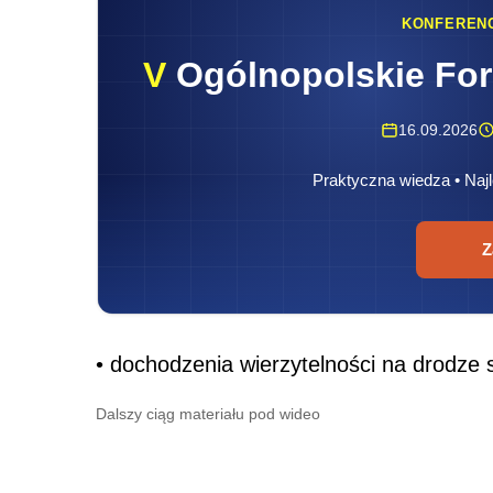
KONFEREN
V
Ogólnopolskie Fo
16.09.2026
Praktyczna wiedza • Najl
Z
• dochodzenia wierzytelności na drodze 
Dalszy ciąg materiału pod wideo