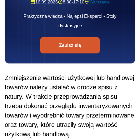
16.09.2026
8:30-17:10
Warszawa
Praktyczna wiedza • Najlepsi Eksperci • Stoły
dyskusyjne
Zapisz się
Zmniejszenie wartości użytkowej lub handlowej
towarów należy ustalać w drodze spisu z
natury. W trakcie przeprowadzania spisu
trzeba dokonać przeglądu inwentaryzowanych
towarów i wyodrębnić towary przeterminowane
oraz towary, które utraciły swoją wartość
użytkową lub handlową.