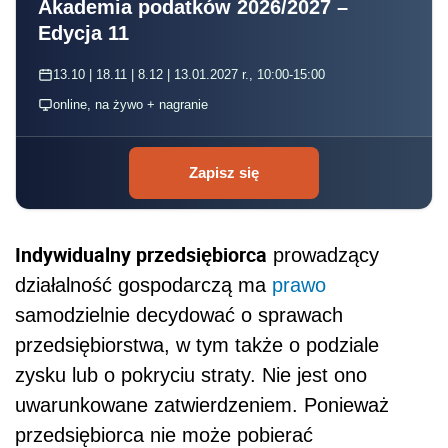
Akademia podatków 2026/2027 –
Edycja 11
13.10 | 18.11 | 8.12 | 13.01.2027 r., 10:00-15:00
online, na żywo + nagranie
Zapisz się
Indywidualny przedsiębiorca
prowadzący
działalność gospodarczą ma
prawo
samodzielnie decydować o sprawach
przedsiębiorstwa, w tym także o podziale
zysku lub o pokryciu straty. Nie jest ono
uwarunkowane zatwierdzeniem. Ponieważ
przedsiębiorca nie może pobierać