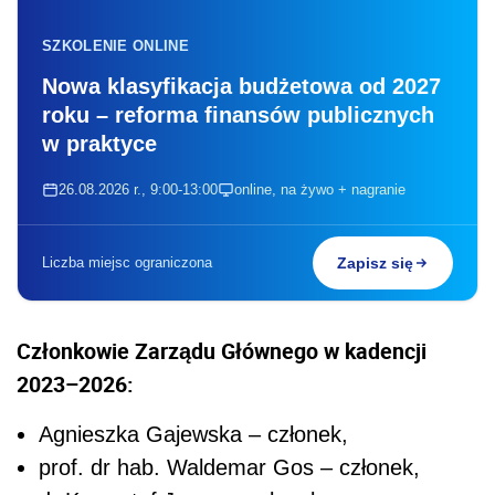
SZKOLENIE ONLINE
Nowa klasyfikacja budżetowa od 2027
roku – reforma finansów publicznych
w praktyce
26.08.2026 r., 9:00-13:00
online, na żywo + nagranie
Liczba miejsc ograniczona
Zapisz się
Członkowie Zarządu Głównego w kadencji
2023–2026:
Agnieszka Gajewska – członek,
prof. dr hab. Waldemar Gos – członek,