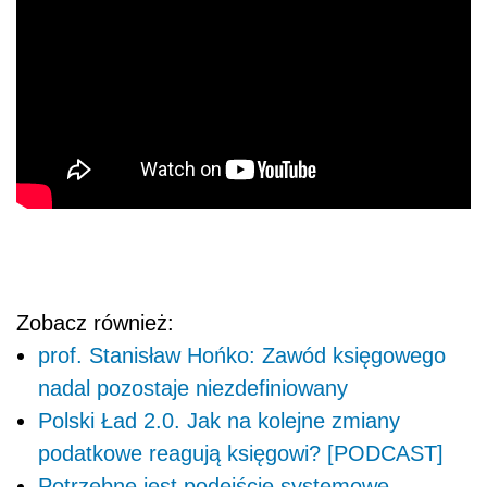
Zobacz również:
prof. Stanisław Hońko: Zawód księgowego
nadal pozostaje niezdefiniowany
Polski Ład 2.0. Jak na kolejne zmiany
podatkowe reagują księgowi? [PODCAST]
Potrzebne jest podejście systemowe,