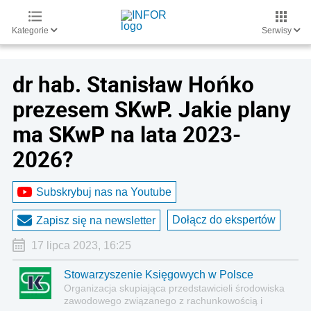
Kategorie
Serwisy
dr hab. Stanisław Hońko
prezesem SKwP. Jakie plany
ma SKwP na lata 2023-
2026?
Subskrybuj nas na Youtube
Dołącz do ekspertów
Zapisz się na newsletter
17 lipca 2023, 16:25
Stowarzyszenie Księgowych w Polsce
Organizacja skupiająca przedstawicieli środowiska
zawodowego związanego z rachunkowością i