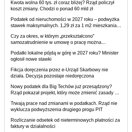
Kwota wolna 60 tys. zł coraz bliżej? Rząd policzył
koszt zmiany. Chodzi o ponad 60 mld zł
Podatek od nieruchomości w 2027 roku – podwyżka
stawek maksymalnych. 1,29 zł za 1 m2 mieszkania,
36,49 zł za 1 m2 budynków i lokali związanych z
Czy za okres, w którym „przekształcono”
prowadzeniem działalności gospodarczej
samozatrudnienie w umowę o pracę można
wystawić faktury korygujące? Rozwiązanie umowy
Podatki lokalne pójdą w górę w 2027 roku? Minister
cywilnoprawnej jedynym racjonalnym wyjściem
ogłosił nowe stawki
Fikcja doręczenia przez e-Urząd Skarbowy nie
działa. Decyzja pozostaje niedoręczona
Nowy podatek dla Big Techów już przesądzony?
Rząd pokazał projekt, który może zmienić zasady gry
w Polsce
Trwają prace nad zmianami w podatkach. Rząd nie
wyklucza podwyższenia drugiego progu PIT
Rozliczanie odsetek od nieterminowych płatności za
faktury w działalności