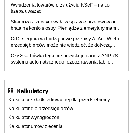
Wyłudzenia towarów przy użyciu KSeF – na co
trzeba uważać
Skarbówka zdecydowała w sprawie przelewów od
brata na konto siostry. Pieniądze z emerytury mamy
wyglądały jak darowizna, ale podatku jednak nie
Od 2 sierpnia wchodzą nowe przepisy AI Act. Wielu
będzie
przedsiębiorców może nie wiedzieć, że dotyczą
także ich
Czy Skarbówka legalnie pozyskuje dane z ANPRS –
systemu automatycznego rozpoznawania tablic
rejestracyjnych pojazdów z kamer drogowych?
Kalkulatory
Kalkulator składki zdrowotnej dla przedsiębiorcy
Kalkulator dla przedsiębiorców
Kalkulator wynagrodzeń
Kalkulator umów zlecenia