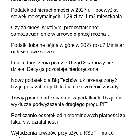
Podatek od nieruchomości w 2027 r. – podwyżka
stawek maksymalnych. 1,29 zł za 1 m2 mieszkania,
36,49 zł za 1 m2 budynków i lokali związanych z
Czy za okres, w którym „przekształcono”
prowadzeniem działalności gospodarczej
samozatrudnienie w umowę o pracę można
wystawić faktury korygujące? Rozwiązanie umowy
Podatki lokalne pójdą w górę w 2027 roku? Minister
cywilnoprawnej jedynym racjonalnym wyjściem
ogłosił nowe stawki
Fikcja doręczenia przez e-Urząd Skarbowy nie
działa. Decyzja pozostaje niedoręczona
Nowy podatek dla Big Techów już przesądzony?
Rząd pokazał projekt, który może zmienić zasady gry
w Polsce
Trwają prace nad zmianami w podatkach. Rząd nie
wyklucza podwyższenia drugiego progu PIT
Rozliczanie odsetek od nieterminowych płatności za
faktury w działalności
Wyłudzenia towarów przy użyciu KSeF – na co