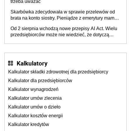
trzeba uważać
Skarbówka zdecydowała w sprawie przelewów od
brata na konto siostry. Pieniądze z emerytury mamy
wyglądały jak darowizna, ale podatku jednak nie
Od 2 sierpnia wchodzą nowe przepisy AI Act. Wielu
będzie
przedsiębiorców może nie wiedzieć, że dotyczą
także ich
Kalkulatory
Kalkulator składki zdrowotnej dla przedsiębiorcy
Kalkulator dla przedsiębiorców
Kalkulator wynagrodzeń
Kalkulator umów zlecenia
Kalkulator umów o dzieło
Kalkulator kosztów energii
Kalkulator kredytów