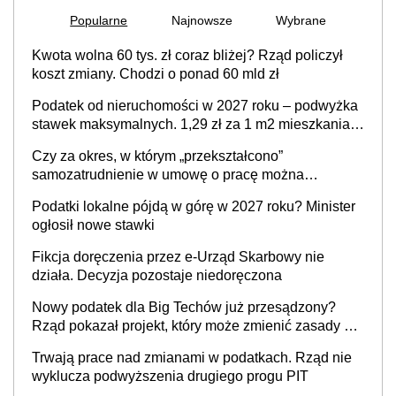
Popularne
Najnowsze
Wybrane
Kwota wolna 60 tys. zł coraz bliżej? Rząd policzył
koszt zmiany. Chodzi o ponad 60 mld zł
Podatek od nieruchomości w 2027 roku – podwyżka
stawek maksymalnych. 1,29 zł za 1 m2 mieszkania,
36,49 zł za 1 m2 budynków i lokali związanych z
Czy za okres, w którym „przekształcono”
prowadzeniem działalności gospodarczej
samozatrudnienie w umowę o pracę można
wystawić faktury korygujące? Rozwiązanie umowy
Podatki lokalne pójdą w górę w 2027 roku? Minister
cywilnoprawnej jedynym racjonalnym wyjściem
ogłosił nowe stawki
Fikcja doręczenia przez e-Urząd Skarbowy nie
działa. Decyzja pozostaje niedoręczona
Nowy podatek dla Big Techów już przesądzony?
Rząd pokazał projekt, który może zmienić zasady gry
w Polsce
Trwają prace nad zmianami w podatkach. Rząd nie
wyklucza podwyższenia drugiego progu PIT