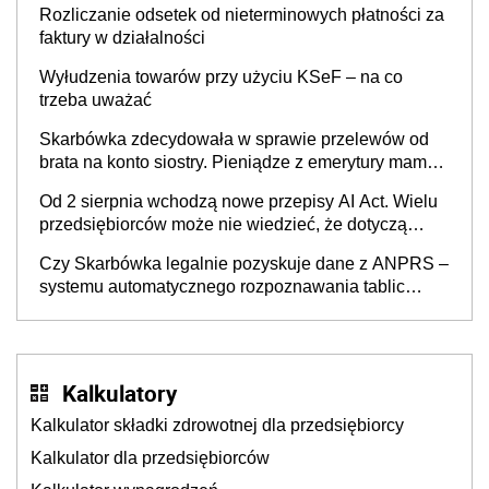
Rozliczanie odsetek od nieterminowych płatności za
faktury w działalności
Wyłudzenia towarów przy użyciu KSeF – na co
trzeba uważać
Skarbówka zdecydowała w sprawie przelewów od
brata na konto siostry. Pieniądze z emerytury mamy
wyglądały jak darowizna, ale podatku jednak nie
Od 2 sierpnia wchodzą nowe przepisy AI Act. Wielu
będzie
przedsiębiorców może nie wiedzieć, że dotyczą
także ich
Czy Skarbówka legalnie pozyskuje dane z ANPRS –
systemu automatycznego rozpoznawania tablic
rejestracyjnych pojazdów z kamer drogowych?
Kalkulatory
Kalkulator składki zdrowotnej dla przedsiębiorcy
Kalkulator dla przedsiębiorców