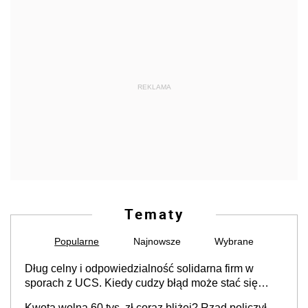
REKLAMA
Tematy
Popularne
Najnowsze
Wybrane
Dług celny i odpowiedzialność solidarna firm w
sporach z UCS. Kiedy cudzy błąd może stać się
Twoim problemem
Kwota wolna 60 tys. zł coraz bliżej? Rząd policzył