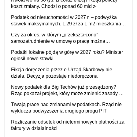
koszt zmiany. Chodzi o ponad 60 mld zł
Podatek od nieruchomości w 2027 r. – podwyżka
stawek maksymalnych. 1,29 zł za 1 m2 mieszkania,
36,49 zł za 1 m2 budynków i lokali związanych z
Czy za okres, w którym „przekształcono”
prowadzeniem działalności gospodarczej
samozatrudnienie w umowę o pracę można
wystawić faktury korygujące? Rozwiązanie umowy
Podatki lokalne pójdą w górę w 2027 roku? Minister
cywilnoprawnej jedynym racjonalnym wyjściem
ogłosił nowe stawki
Fikcja doręczenia przez e-Urząd Skarbowy nie
działa. Decyzja pozostaje niedoręczona
Nowy podatek dla Big Techów już przesądzony?
Rząd pokazał projekt, który może zmienić zasady gry
w Polsce
Trwają prace nad zmianami w podatkach. Rząd nie
wyklucza podwyższenia drugiego progu PIT
Rozliczanie odsetek od nieterminowych płatności za
faktury w działalności