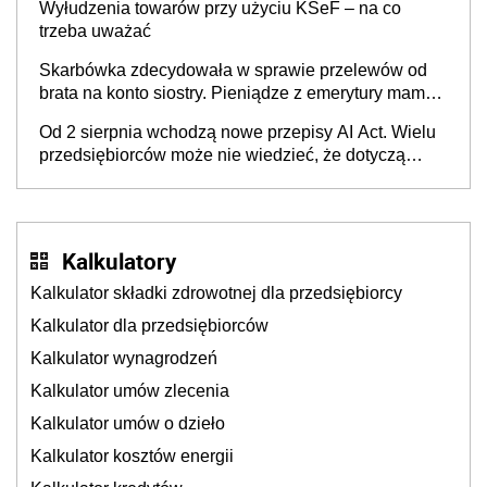
Wyłudzenia towarów przy użyciu KSeF – na co
trzeba uważać
Skarbówka zdecydowała w sprawie przelewów od
brata na konto siostry. Pieniądze z emerytury mamy
wyglądały jak darowizna, ale podatku jednak nie
Od 2 sierpnia wchodzą nowe przepisy AI Act. Wielu
będzie
przedsiębiorców może nie wiedzieć, że dotyczą
także ich
Kalkulatory
Kalkulator składki zdrowotnej dla przedsiębiorcy
Kalkulator dla przedsiębiorców
Kalkulator wynagrodzeń
Kalkulator umów zlecenia
Kalkulator umów o dzieło
Kalkulator kosztów energii