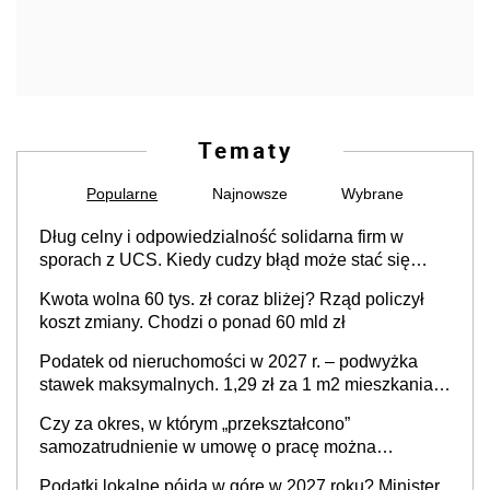
Tematy
Popularne
Najnowsze
Wybrane
Dług celny i odpowiedzialność solidarna firm w
sporach z UCS. Kiedy cudzy błąd może stać się
Twoim problemem
Kwota wolna 60 tys. zł coraz bliżej? Rząd policzył
koszt zmiany. Chodzi o ponad 60 mld zł
Podatek od nieruchomości w 2027 r. – podwyżka
stawek maksymalnych. 1,29 zł za 1 m2 mieszkania,
36,49 zł za 1 m2 budynków i lokali związanych z
Czy za okres, w którym „przekształcono”
prowadzeniem działalności gospodarczej
samozatrudnienie w umowę o pracę można
wystawić faktury korygujące? Rozwiązanie umowy
Podatki lokalne pójdą w górę w 2027 roku? Minister