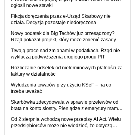
cywilnoprawnej jedynym racjonalnym wyjściem
ogłosił nowe stawki
Fikcja doręczenia przez e-Urząd Skarbowy nie
działa. Decyzja pozostaje niedoręczona
Nowy podatek dla Big Techów już przesądzony?
Rząd pokazał projekt, który może zmienić zasady gry
w Polsce
Trwają prace nad zmianami w podatkach. Rząd nie
wyklucza podwyższenia drugiego progu PIT
Rozliczanie odsetek od nieterminowych płatności za
faktury w działalności
Wyłudzenia towarów przy użyciu KSeF – na co
trzeba uważać
Skarbówka zdecydowała w sprawie przelewów od
brata na konto siostry. Pieniądze z emerytury mamy
wyglądały jak darowizna, ale podatku jednak nie
Od 2 sierpnia wchodzą nowe przepisy AI Act. Wielu
będzie
przedsiębiorców może nie wiedzieć, że dotyczą
także ich