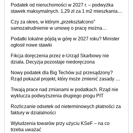
Podatek od nieruchomości w 2027 r. – podwyżka
stawek maksymalnych. 1,29 zł za 1 m2 mieszkania,
36,49 zł za 1 m2 budynków i lokali związanych z
Czy za okres, w którym „przekształcono”
prowadzeniem działalności gospodarczej
samozatrudnienie w umowę o pracę można
wystawić faktury korygujące? Rozwiązanie umowy
Podatki lokalne pójdą w górę w 2027 roku? Minister
cywilnoprawnej jedynym racjonalnym wyjściem
ogłosił nowe stawki
Fikcja doręczenia przez e-Urząd Skarbowy nie
działa. Decyzja pozostaje niedoręczona
Nowy podatek dla Big Techów już przesądzony?
Rząd pokazał projekt, który może zmienić zasady gry
w Polsce
Trwają prace nad zmianami w podatkach. Rząd nie
wyklucza podwyższenia drugiego progu PIT
Rozliczanie odsetek od nieterminowych płatności za
faktury w działalności
Wyłudzenia towarów przy użyciu KSeF – na co
trzeba uważać