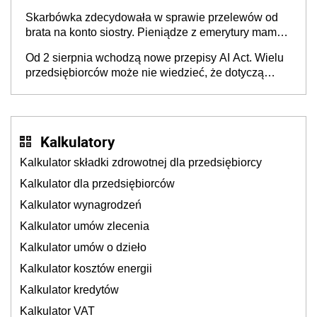
Skarbówka zdecydowała w sprawie przelewów od
brata na konto siostry. Pieniądze z emerytury mamy
wyglądały jak darowizna, ale podatku jednak nie
Od 2 sierpnia wchodzą nowe przepisy AI Act. Wielu
będzie
przedsiębiorców może nie wiedzieć, że dotyczą
także ich
Kalkulatory
Kalkulator składki zdrowotnej dla przedsiębiorcy
Kalkulator dla przedsiębiorców
Kalkulator wynagrodzeń
Kalkulator umów zlecenia
Kalkulator umów o dzieło
Kalkulator kosztów energii
Kalkulator kredytów
Kalkulator VAT