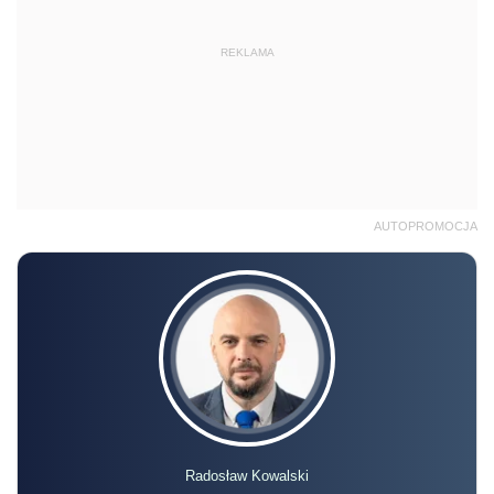
REKLAMA
AUTOPROMOCJA
Radosław Kowalski