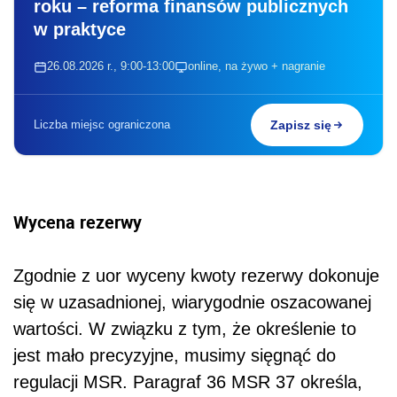
roku – reforma finansów publicznych
w praktyce
26.08.2026 r., 9:00-13:00
online, na żywo + nagranie
Liczba miejsc ograniczona
Zapisz się
Wycena rezerwy
Zgodnie z uor wyceny kwoty rezerwy dokonuje
się w uzasadnionej, wiarygodnie oszacowanej
wartości. W związku z tym, że określenie to
jest mało precyzyjne, musimy sięgnąć do
regulacji MSR. Paragraf 36 MSR 37 określa,