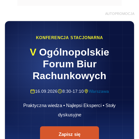
AUTOPROMOCJA
KONFERENCJA STACJONARNA
V
Ogólnopolskie
Forum Biur
Rachunkowych
16.09.2026
8:30-17:10
Warszawa
Praktyczna wiedza • Najlepsi Eksperci • Stoły
dyskusyjne
Zapisz się