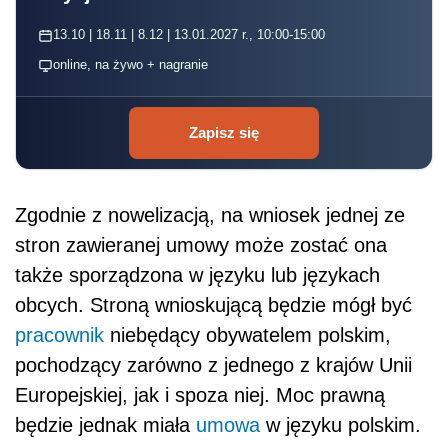
13.10 | 18.11 | 8.12 | 13.01.2027 r., 10:00-15:00
online, na żywo + nagranie
Zapisz się
Zgodnie z nowelizacją, na wniosek jednej ze
stron zawieranej umowy może zostać ona
także sporządzona w języku lub językach
obcych. Stroną wnioskującą będzie mógł być
pracownik
niebędący obywatelem polskim,
pochodzący zarówno z jednego z krajów Unii
Europejskiej, jak i spoza niej. Moc prawną
będzie jednak miała
umowa
w języku polskim.