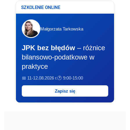
SZKOLENIE ONLINE
Małgorzata Tarkowska
JPK bez błędów
– różnice
bilansowo-podatkowe w
praktyce
📅 11-12.08.2026 r.
🕐 9:00-15:00
Zapisz się