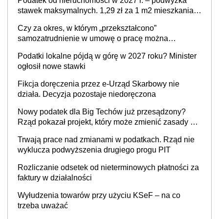
Podatek od nieruchomości w 2027 r. – podwyżka
stawek maksymalnych. 1,29 zł za 1 m2 mieszkania,
36,49 zł za 1 m2 budynków i lokali związanych z
Czy za okres, w którym „przekształcono”
prowadzeniem działalności gospodarczej
samozatrudnienie w umowę o pracę można
wystawić faktury korygujące? Rozwiązanie umowy
Podatki lokalne pójdą w górę w 2027 roku? Minister
cywilnoprawnej jedynym racjonalnym wyjściem
ogłosił nowe stawki
Fikcja doręczenia przez e-Urząd Skarbowy nie
działa. Decyzja pozostaje niedoręczona
Nowy podatek dla Big Techów już przesądzony?
Rząd pokazał projekt, który może zmienić zasady gry
w Polsce
Trwają prace nad zmianami w podatkach. Rząd nie
wyklucza podwyższenia drugiego progu PIT
Rozliczanie odsetek od nieterminowych płatności za
faktury w działalności
Wyłudzenia towarów przy użyciu KSeF – na co
trzeba uważać