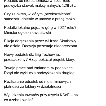
Podatek od nieruchomości w 2027 roku –
podwyżka stawek maksymalnych. 1,29 zł za
1 m2 mieszkania, 36,49 zł za 1 m2
Czy za okres, w którym „przekształcono”
budynków i lokali związanych z
samozatrudnienie w umowę o pracę można
prowadzeniem działalności gospodarczej
wystawić faktury korygujące? Rozwiązanie
Podatki lokalne pójdą w górę w 2027 roku?
umowy cywilnoprawnej jedynym
Minister ogłosił nowe stawki
racjonalnym wyjściem
Fikcja doręczenia przez e-Urząd Skarbowy
nie działa. Decyzja pozostaje niedoręczona
Nowy podatek dla Big Techów już
przesądzony? Rząd pokazał projekt, który
może zmienić zasady gry w Polsce
Trwają prace nad zmianami w podatkach.
Rząd nie wyklucza podwyższenia drugiego
progu PIT
Rozliczanie odsetek od nieterminowych
płatności za faktury w działalności
Wyłudzenia towarów przy użyciu KSeF – na
co trzeba uważać