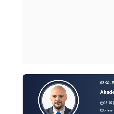
SZKOLE
Akade
13.10 |
online