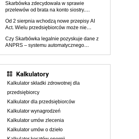
Skarbówka zdecydowała w sprawie
przelewów od brata na konto siostry.
Pieniądze z emerytury mamy wyglądały jak
Od 2 sierpnia wchodzą nowe przepisy AI
darowizna, ale podatku jednak nie będzie
Act. Wielu przedsiębiorców może nie
wiedzieć, że dotyczą także ich
Czy Skarbówka legalnie pozyskuje dane z
ANPRS – systemu automatycznego
rozpoznawania tablic rejestracyjnych
pojazdów z kamer drogowych?
Kalkulatory
Kalkulator składki zdrowotnej dla
przedsiębiorcy
Kalkulator dla przedsiębiorców
Kalkulator wynagrodzeń
Kalkulator umów zlecenia
Kalkulator umów o dzieło
Kalkulator kosztów energii