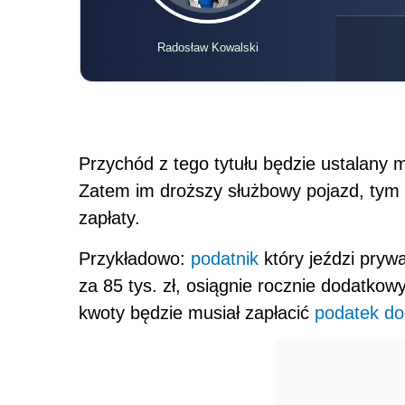
Radosław Kowalski
Przychód z tego tytułu będzie ustalany m
Zatem im droższy służbowy pojazd, ty
zapłaty.
Przykładowo:
podatnik
który jeździ pryw
za 85 tys. zł, osiągnie rocznie dodatkowy
kwoty będzie musiał zapłacić
podatek d