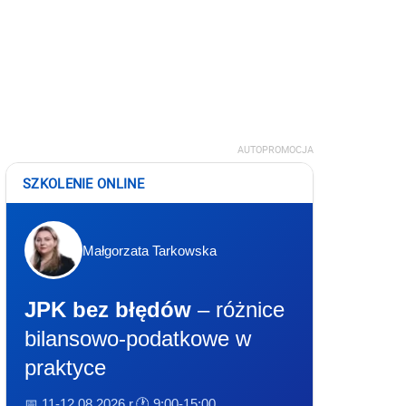
AUTOPROMOCJA
SZKOLENIE ONLINE
Małgorzata Tarkowska
JPK bez błędów
– różnice
bilansowo-podatkowe w
praktyce
📅 11-12.08.2026 r.
🕐 9:00-15:00