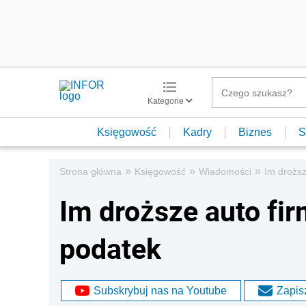
Kategorie
Księgowość
Kadry
Biznes
S
»
»
»
Strona główna
Księgowość
Wiadomości
Im droższ
Im droższe auto fi
podatek
Subskrybuj nas na Youtube
Zapisz