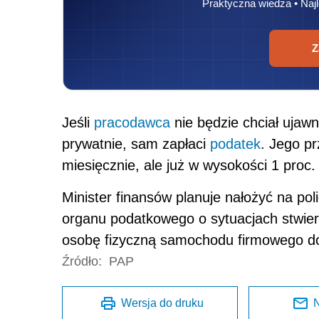
Praktyczna wiedza • Najl
Z
Jeśli
pracodawca
nie będzie chciał ujawn
prywatnie, sam zapłaci
podatek
. Jego pr
miesięcznie, ale już w wysokości 1 pro
Minister finansów planuje nałożyć na po
organu podatkowego o sytuacjach stwier
osobę fizyczną samochodu firmowego do
Źródło:
PAP
Wersja do druku
N