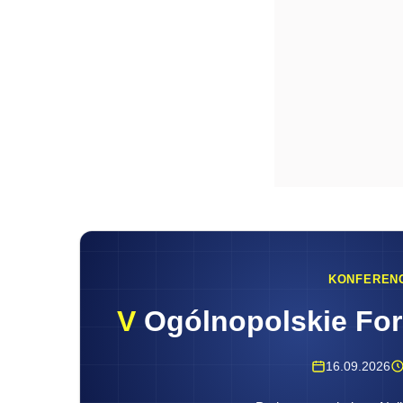
KONFEREN
V
Ogólnopolskie Fo
16.09.2026