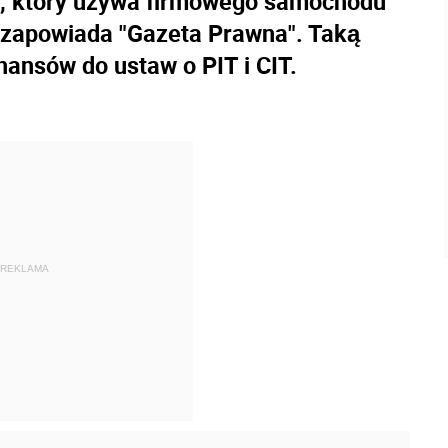
k, który używa firmowego samochodu
, zapowiada "Gazeta Prawna". Taką
nansów do ustaw o PIT i CIT.
REKLAMA