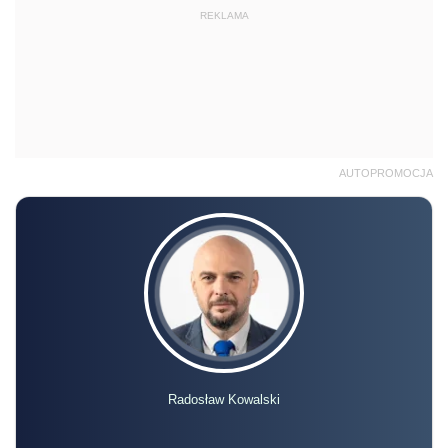
REKLAMA
AUTOPROMOCJA
Radosław Kowalski