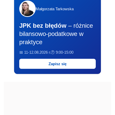
Małgorzata Tarkowska
JPK bez błędów
– różnice
bilansowo-podatkowe w
praktyce
📅 11-12.08.2026 r.
🕐 9:00-15:00
Zapisz się