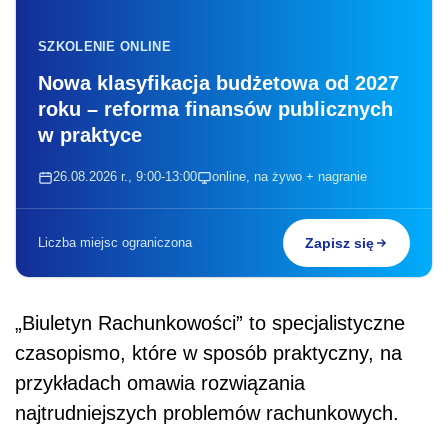
SZKOLENIE ONLINE
Nowa klasyfikacja budżetowa od 2027
roku – reforma finansów publicznych
w praktyce
26.08.2026 r., 9:00-13:00
online, na żywo + nagranie
Liczba miejsc ograniczona
Zapisz się
„Biuletyn Rachunkowości” to specjalistyczne
czasopismo, które w sposób praktyczny, na
przykładach omawia rozwiązania
najtrudniejszych problemów rachunkowych.